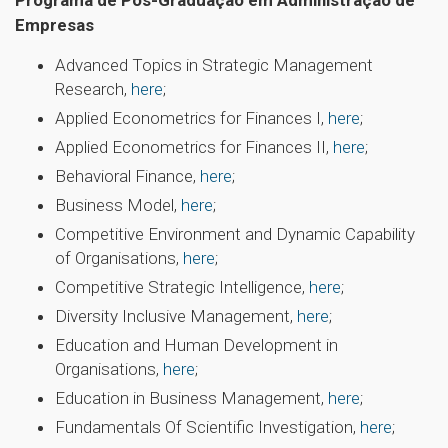
Programa de Pós-Graduação em Administração de
Empresas
Advanced Topics in Strategic Management
Research,
here
;
Applied Econometrics for Finances I,
here
;
Applied Econometrics for Finances II,
here
;
Behavioral Finance,
here
;
Business Model,
here
;
Competitive Environment and Dynamic Capability
of Organisations,
here
;
Competitive Strategic Intelligence,
here
;
Diversity Inclusive Management,
here
;
Education and Human Development in
Organisations,
here
;
Education in Business Management,
here
;
Fundamentals Of Scientific Investigation,
here
;