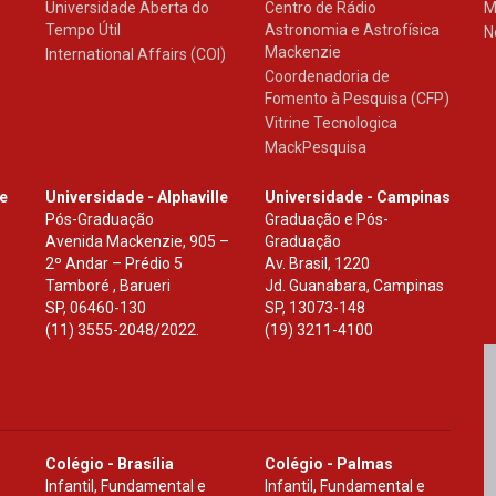
Universidade Aberta do
Centro de Rádio
M
Tempo Útil
Astronomia e Astrofísica
N
Mackenzie
International Affairs (COI)
Coordenadoria de
Fomento à Pesquisa (CFP)
Vitrine Tecnologica
MackPesquisa
le
Universidade - Alphaville
Universidade - Campinas
Pós-Graduação
Graduação e Pós-
Avenida Mackenzie, 905 –
Graduação
2º Andar – Prédio 5
Av. Brasil, 1220
Tamboré , Barueri
Jd. Guanabara, Campinas
SP
,
06460-130
SP
,
13073-148
(11) 3555-2048/2022.
(19) 3211-4100
Colégio - Brasília
Colégio - Palmas
Infantil, Fundamental e
Infantil, Fundamental e