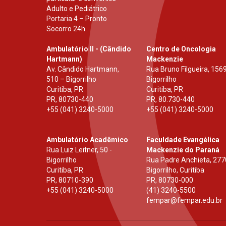
Adulto e Pediátrico
Portaria 4 – Pronto
Socorro 24h
Ambulatório II - (Cândido
Centro de Oncologia
Hartmann)
Mackenzie
Av. Cândido Hartmann,
Rua Bruno Filgueira, 1569
510 – Bigorrilho
Bigorrilho
Curitiba, PR
Curitiba, PR
PR
,
80730-440
PR
,
80.730-440
+55 (041) 3240-5000
+55 (041) 3240-5000
Ambulatório Acadêmico
Faculdade Evangélica
Rua Luiz Leitner, 50 -
Mackenzie do Paraná
Bigorrilho
Rua Padre Anchieta, 277
Curitiba, PR
Bigorrilho, Curitiba
PR
,
80710-390
PR
,
80730-000
+55 (041) 3240-5000
(41) 3240-5500
fempar@fempar.edu.br