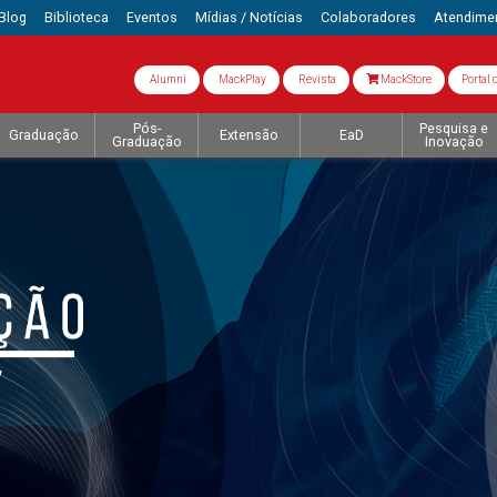
Blog
Biblioteca
Eventos
Mídias / Notícias
Colaboradores
Atendime
Alumni
MackPlay
Revista
MackStore
Portal 
Pós-
Pesquisa e
Graduação
Extensão
EaD
Graduação
Inovação