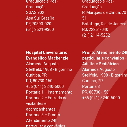
Graduação e Pós-
Graduação e Pós-
Graduação
Graduação
SGAS 902
R. Marquês de Olinda, 70
Asa Sul, Brasília
51
DF
,
70390-020
Botafogo, Rio de Janeiro
(61) 3521-9300
RJ
,
22251-040
(21) 2114-5252
Hospital Universitário
Pronto Atendimento 24
Evangélico Mackenzie
particular e convênios -
Alameda Augusto
Adulto e Pediátrico
Stellfeld, 1908 - Bigorrilho
Alameda Augusto
Curitiba, PR
Stellfeld, 1908 - Bigorrilh
PR
,
80730-150
Curitiba, PR
+55 (041) 3240-5000
Portaria 3
Portaria 1 – Internamento
PR
,
80730-150
Portaria 2 – Entrada de
+55 (041) 3240-5000
visitantes e
acompanhantes
Portaria 3 – Pronto
Atendimento 24h
particular e convênios