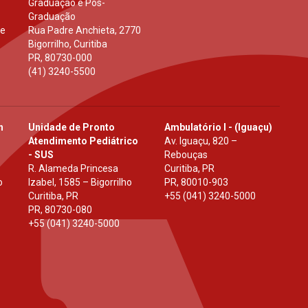
Graduação e Pós-
Graduação
 e
Rua Padre Anchieta, 2770
Bigorrilho, Curitiba
PR
,
80730-000
(41) 3240-5500
h
Unidade de Pronto
Ambulatório I - (Iguaçu)
Atendimento Pediátrico
Av. Iguaçu, 820 –
- SUS
Rebouças
R. Alameda Princesa
Curitiba, PR
o
Izabel, 1585 – Bigorrilho
PR
,
80010-903
Curitiba, PR
+55 (041) 3240-5000
PR
,
80730-080
+55 (041) 3240-5000