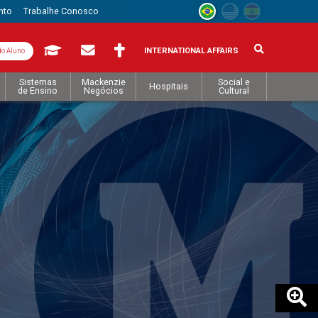
nto
Trabalhe Conosco
INTERNATIONAL AFFAIRS
do Aluno
Sistemas
Mackenzie
Social e
Hospitais
de Ensino
Negócios
Cultural