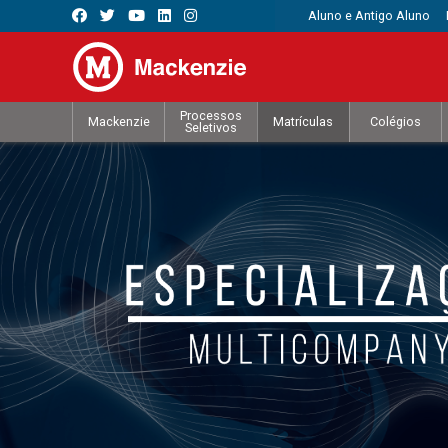
Aluno e Antigo Aluno
Processos
Mackenzie
Matrículas
Colégios
Seletivos