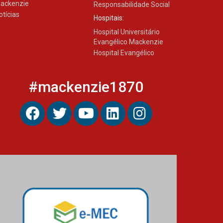
ackenzie
Responsabilidade Social
otícias
Hospitais:
Hospital Universitário
Evangélico Mackenzie
Hospital Evangélico
#mackenzie1870