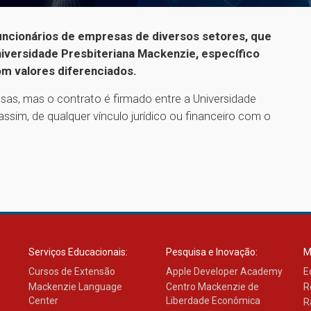
ncionários de empresas de diversos setores, que
ersidade Presbiteriana Mackenzie, específico
om valores diferenciados.
sas, mas o contrato é firmado entre a Universidade
ssim, de qualquer vínculo jurídico ou financeiro com o
Serviços Educacionais:
Pesquisa e Inovação:
M
Cursos de Extensão
Apple Developer Academy
E
Mackenzie Language
Centro Mackenzie de
R
Center
Liberdade Econômica
R