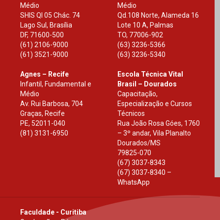
Médio
Médio
SHIS Ql 05 Chác. 74
Qd.108 Norte, Alameda 16
Lago Sul, Brasília
Lote 10 A, Palmas
DF
,
71600-500
TO
,
77006-902
(61) 2106-9000
(63) 3236-5366
(61) 3521-9000
(63) 3236-5340
Agnes – Recife
Escola Técnica Vital
Infantil, Fundamental e
Brasil – Dourados
Médio
Capacitação,
Av. Rui Barbosa, 704
Especialização e Cursos
Graças, Recife
Técnicos
PE
,
52011-040
Rua João Rosa Góes, 1760
(81) 3131-6950
– 3º andar, Vila Planalto
Dourados
/
MS
79825-070
(67) 3037-8343
(67) 3037-8340 –
WhatsApp
Faculdade - Curitiba