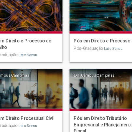
m Direito e Processo do
Pós em Direito e Processo 
alho
Pós-Graduação
Lato Sensu
raduação
Lato Sensu
ampus Campinas
FD | Campus Campinas
m Direito Processual Civil
Pós em Direito Tributário
Empresarial e Planejament
raduação
Lato Sensu
Fiscal