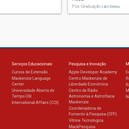
Pós-Graduação
Lato Sensu
Serviços Educacionais:
Pesquisa e Inovação:
M
Cursos de Extensão
Apple Developer Academy
E
Mackenzie Language
Centro Mackenzie de
R
Center
Liberdade Econômica
R
Universidade Aberta do
Centro de Rádio
M
Tempo Útil
Astronomia e Astrofísica
N
Mackenzie
International Affairs (COI)
Coordenadoria de
Fomento à Pesquisa (CFP)
Vitrine Tecnologica
MackPesquisa