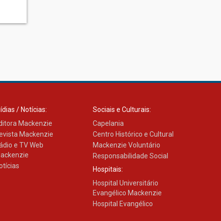
ídias / Notícias:
Sociais e Culturais:
ditora Mackenzie
Capelania
evista Mackenzie
Centro Histórico e Cultural
ádio e TV Web
Mackenzie Voluntário
ackenzie
Responsabilidade Social
otícias
Hospitais:
Hospital Universitário
Evangélico Mackenzie
Hospital Evangélico