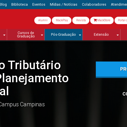
Blog
Biblioteca
Eventos
Mídias / Notícias
Colaboradores
Atendime
Alumni
MackPlay
Revista
MackStore
Portal 
Cursos de
Pós-Graduação
Extensão
Graduação
o Tributário
PR
Planejamento
al
C
Campus Campinas