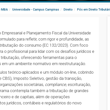
e MBA
Universidade - Campus Campinas
Direito
Pós em Direito Tributár
io Empresarial e Planejamento Fiscal da Universidade
rmulado para refletir, com rigor e profundidade, as
a tributação do consumo (EC 132/2023). Com foco
a o profissional para lidar com os desafios jurídicos e
 tributação, oferecendo ferramentas para o
ais em um ambiente normativo em reestruturação.
dulos teórico-aplicados e um módulo on-line, cobrindo
 CBS), Imposto Seletivo, gestão da transição,
organizações societárias,
compliance
, escrituração,
rograma contempla também a tributação de grandes
anceiro e de capitais, além de operações
s jurídicos, contábeis e regulatórios do novo