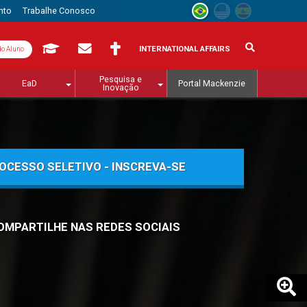
nto
Trabalhe Conosco
INTERNATIONAL AFFAIRS
do Aluno
Pesquisa e
EaD
Portal Mackenzie
Inovação
OCESSO SELETIVO - INSCREVA-SE
OMPARTILHE NAS REDES SOCIAIS