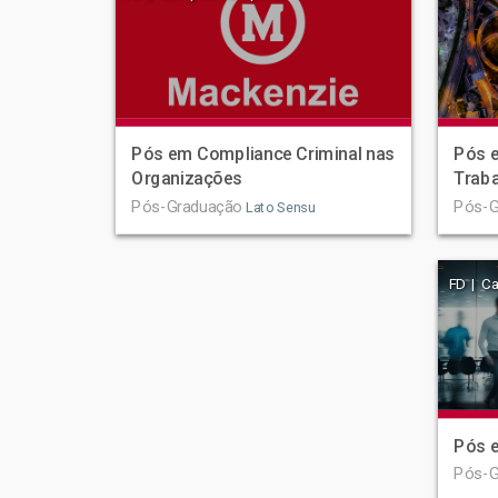
Pós em Compliance Criminal nas
Pós e
Organizações
Trab
Pós-Graduação
Pós-G
Lato Sensu
FD | C
Pós e
Pós-G