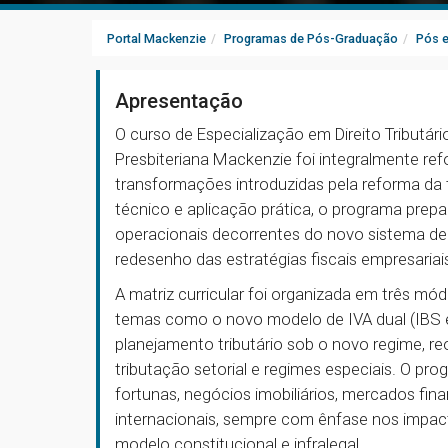
Portal Mackenzie
Programas de Pós-Graduação
Pós 
Apresentação
O curso de Especialização em Direito Tributár
Presbiteriana Mackenzie foi integralmente refo
transformações introduzidas pela reforma d
técnico e aplicação prática, o programa prepar
operacionais decorrentes do novo sistema de
redesenho das estratégias fiscais empresari
A matriz curricular foi organizada em três mó
temas como o novo modelo de IVA dual (IBS e
planejamento tributário sob o novo regime, re
tributação setorial e regimes especiais. O p
fortunas, negócios imobiliários, mercados fin
internacionais, sempre com ênfase nos impacto
modelo constitucional e infralegal.