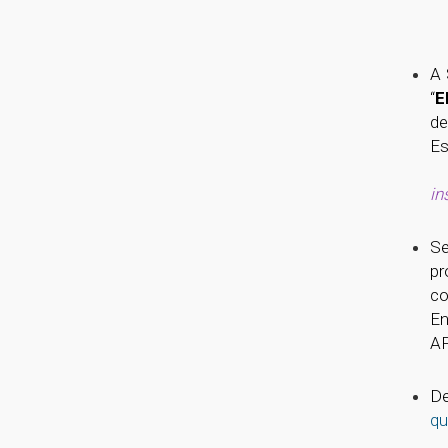
A 
“
E
de
Es
in
Se
pr
co
En
A
De
qu