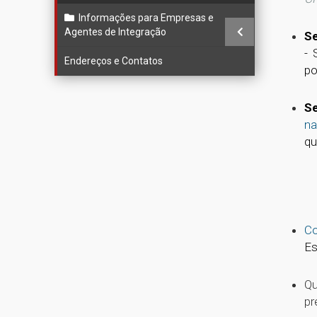
Informações para Empresas e
Agentes de Integração
Se
- 
Endereços e Contatos
po
Se
na
qu
Co
Es
Qu
pr