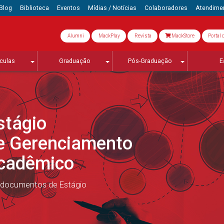
Blog
Biblioteca
Eventos
Mídias / Notícias
Colaboradores
Atendime
Alumni
MackPlay
Revista
MackStore
Portal 
culas
Graduação
Pós-Graduação
E
stágio
e Gerenciamento
Acadêmico
 documentos de Estágio