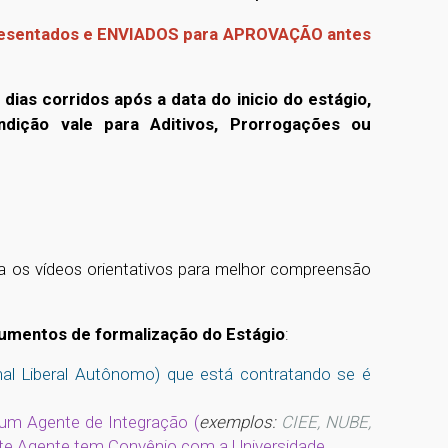
presentados e ENVIADOS para APROVAÇÃO antes
dias corridos após a data do inicio do estágio,
dição vale para Aditivos, Prorrogações ou
ta os vídeos orientativos para melhor compreensão
mentos de formalização do Estágio
:
nal Liberal Autônomo) que está contratando se é
 um Agente de Integração (
exemplos:
CIEE, NUBE,
este Agente tem Convênio com a Universidade.