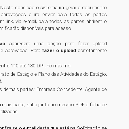
 Nesta condição o sistema irá gerar o documento
provações e irá enviar para todas as partes
ink, via e-mail, para todas as partes abrirem o
ficarão disponíveis para acesso.
ão
aparecerá uma opção para fazer upload
e e aprovação. Para
fazer o upload
corretamente
ntre 110 até 180 DPI, no máximo.
rato de Estágio e Plano das Atividades do Estágio,
.
as demais partes: Empresa Concedente, Agente de
u mais parte, suba junto no mesmo PDF a folha de
ealizadas.
onfira se o e-mail desta que está na Solicitação se