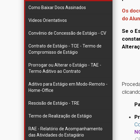
Como Baixar Docs Assinados
Os doc
do Alun
Videos Orientativos
Se o Es
Convênio de Concessão de Estágio - CV
consta
Alteraç
Contrato de Estágio - TCE - Termo de
Compromisso de Estágio
Prorrogar ou Alterar o Estágio - TAE -
Termo Aditivo ao Contrato
Proceda
Aditivo para Estágio em Modo-Remoto -
Home-Office
clicand
Rescisão de Estágio - TRE
Para r
Termo de Realização de Estágio
Pr
Co
RAE - Relatório de Acompanhamento
N
das Atividades do Estagiário
CP