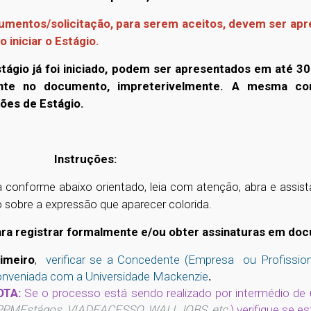
umentos/solicitação, para serem aceitos, devem ser a
o iniciar o Estágio.
tágio já foi iniciado, podem ser apresentados em até 30 
nte no documento, impreterivelmente. A mesma con
ões de Estágio.
Instruções:
 conforme abaixo orientado, leia com atenção, abra e assis
o sobre a expressão que aparecer colorida.
egistrar formalmente e/ou obter assinaturas em docu
imeiro
,
verificar se a Concedente (Empresa ou Profissio
nveniada com a Universidade Mackenzie
.
OTA:
Se o processo está sendo realizado por intermédio de
PMEstágos, VIADEACESSO, WALLJOBS, etc
.
) verifique se 