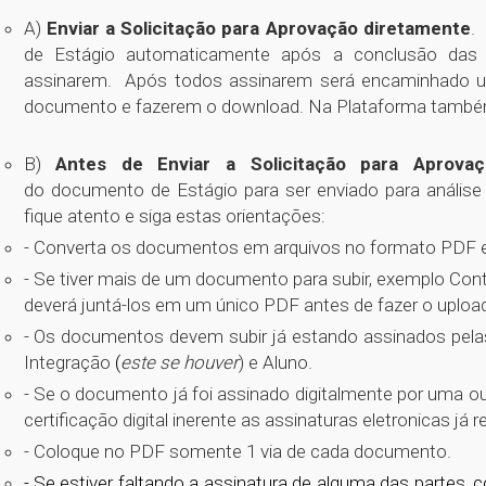
A)
Enviar a Solicitação para Aprovação diretamente
.
de Estágio automaticamente após a conclusão das a
assinarem
. Após todos assinarem será encaminhado um l
documento e fazerem o download. Na Plataforma também 
B)
Antes de Enviar a Solicitação para Aprovaç
do documento de Estágio para ser enviado para anális
fique atento e siga estas orientações:
- Converta os documentos em arquivos no formato PDF e
- Se tiver mais de um documento para subir, exemplo Cont
deverá juntá-los em um único PDF antes de fazer o upload
- Os documentos devem subir já estando assinados pel
Integração
(
este se houver
) e Aluno.
- Se o documento já foi assinado digitalmente por uma o
certificação digital inerente as assinaturas eletronicas já r
- Coloque no PDF somente 1 via de cada documento.
- Se estiver faltando a assinatura de alguma das partes, c