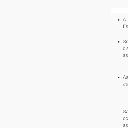
Pr
A 
Es
Se
di
as
As
ce
Sa
co
as