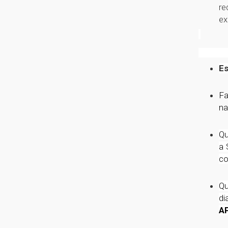
re
ex
Es
Fa
na
Qu
a 
co
Qu
di
A