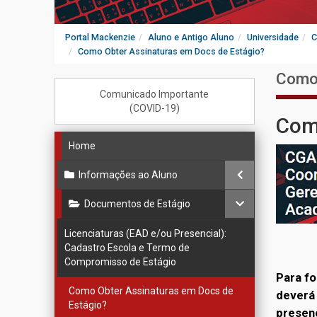
Portal Mackenzie
Aluno e Antigo Aluno
Universidade
C
Como Obter Assinaturas em Docs de Estágio?
Como 
Comunicado Importante
(COVID-19)
Como
Home
Informações ao Aluno
Documentos de Estágio
Licenciaturas (EAD e/ou Presencial):
Cadastro Escola e Termo de
Compromisso de Estágio
Para fo
Como Obter Assinaturas em Docs de
deverá 
Estágio?
presenc