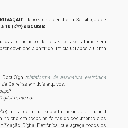
PROVAÇÃO
”, depois de preencher a Solicitação de
) a 10 (
dez
) dias úteis
.
pós a conclusão de todas as assinaturas será
azer download a partir de um dia util após a última
ma DocuSign
(
plataforma de assinatura eletrônica
zie-Carreiras em dois arquivos.
l.pdf
Digitalmente.pdf
nho
) imitando uma suposta assinatura manual
ssa no alto em todas as folhas do documento e as
tificação Digital Eletrônica, que agrega todos os