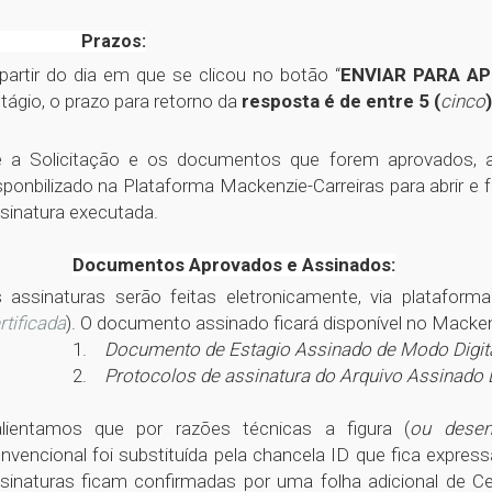
azos:
partir do dia em que se clicou no botão “
ENVIAR PARA A
tágio, o prazo para retorno da
resposta é de entre 5 (
cinco
 a Solicitação e os documentos que forem aprovados, a
sponbilizado na Plataforma Mackenzie-Carreiras para abrir e f
sinatura executada.
Documentos Aprovados e Assinados:
 assinaturas serão feitas eletronicamente, via platafor
rtificada
). O documento assinado ficará disponível no Macken
1.
Documento de Estagio Assinado de Modo Digita
2.
Protocolos de assinatura do Arquivo Assinado 
lientamos que por razões técnicas a figura (
ou dese
nvencional foi substituída pela chancela ID que fica expre
sinaturas ficam confirmadas por uma folha adicional de Cer