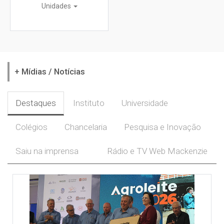
Unidades
+ Mídias / Notícias
Destaques
Instituto
Universidade
Colégios
Chancelaria
Pesquisa e Inovação
Saiu na imprensa
Rádio e TV Web Mackenzie