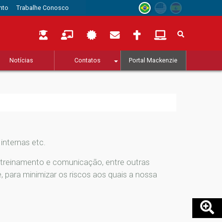
nto
Trabalhe Conosco
Notícias
Contatos
Portal Mackenzie
internas etc.
 treinamento e comunicação, entre outras
, para minimizar os riscos aos quais a nossa