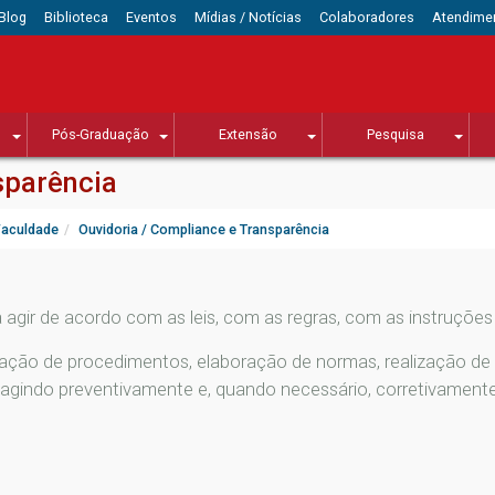
Blog
Biblioteca
Eventos
Mídias / Notícias
Colaboradores
Atendime
Pós-Graduação
Extensão
Pesquisa
sparência
Faculdade
Ouvidoria / Compliance e Transparência
agir de acordo com as leis, com as regras, com as instruções 
iação de procedimentos, elaboração de normas, realização de
s, agindo preventivamente e, quando necessário, corretivamente