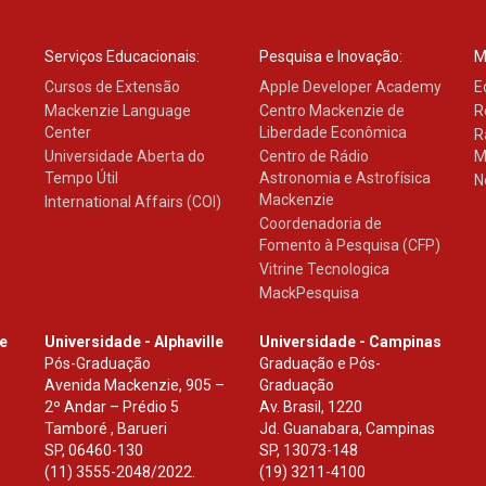
Serviços Educacionais:
Pesquisa e Inovação:
M
Cursos de Extensão
Apple Developer Academy
E
Mackenzie Language
Centro Mackenzie de
R
Center
Liberdade Econômica
R
Universidade Aberta do
Centro de Rádio
M
Tempo Útil
Astronomia e Astrofísica
N
Mackenzie
International Affairs (COI)
Coordenadoria de
Fomento à Pesquisa (CFP)
Vitrine Tecnologica
MackPesquisa
le
Universidade - Alphaville
Universidade - Campinas
Pós-Graduação
Graduação e Pós-
Avenida Mackenzie, 905 –
Graduação
2º Andar – Prédio 5
Av. Brasil, 1220
Tamboré , Barueri
Jd. Guanabara, Campinas
SP
,
06460-130
SP
,
13073-148
(11) 3555-2048/2022.
(19) 3211-4100