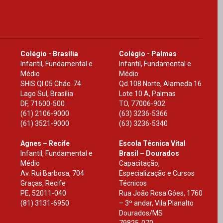
Colégio - Brasília
Colégio - Palmas
Infantil, Fundamental e
Infantil, Fundamental e
Médio
Médio
SHIS Ql 05 Chác. 74
Qd.108 Norte, Alameda 16
Lago Sul, Brasília
Lote 10 A, Palmas
DF
,
71600-500
TO
,
77006-902
(61) 2106-9000
(63) 3236-5366
(61) 3521-9000
(63) 3236-5340
Agnes – Recife
Escola Técnica Vital
Infantil, Fundamental e
Brasil – Dourados
Médio
Capacitação,
Av. Rui Barbosa, 704
Especialização e Cursos
Graças, Recife
Técnicos
PE
,
52011-040
Rua João Rosa Góes, 1760
(81) 3131-6950
– 3º andar, Vila Planalto
Dourados
/
MS