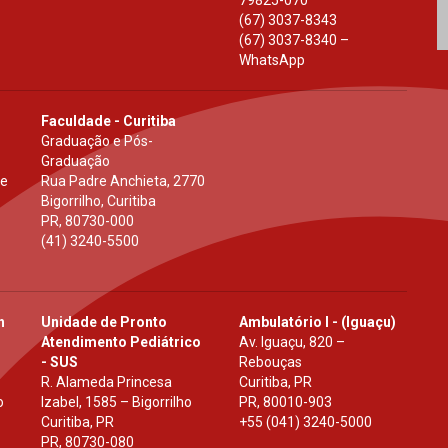
79825-070
(67) 3037-8343
(67) 3037-8340 –
WhatsApp
Faculdade - Curitiba
Graduação e Pós-
Graduação
 e
Rua Padre Anchieta, 2770
Bigorrilho, Curitiba
PR
,
80730-000
(41) 3240-5500
h
Unidade de Pronto
Ambulatório I - (Iguaçu)
Atendimento Pediátrico
Av. Iguaçu, 820 –
- SUS
Rebouças
R. Alameda Princesa
Curitiba, PR
o
Izabel, 1585 – Bigorrilho
PR
,
80010-903
Curitiba, PR
+55 (041) 3240-5000
PR
,
80730-080