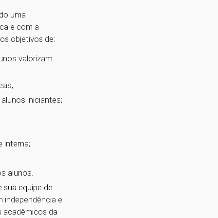
ando uma
ca e com a
os objetivos de:
lunos valorizam
eas;
alunos iniciantes;
 interna;
s alunos.
e sua equipe de
 independência e
es acadêmicos da