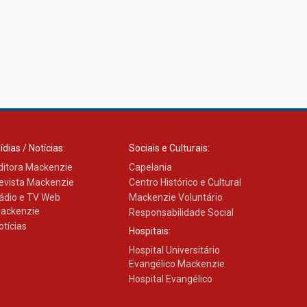
ídias / Notícias:
Sociais e Culturais:
ditora Mackenzie
Capelania
evista Mackenzie
Centro Histórico e Cultural
ádio e TV Web
Mackenzie Voluntário
ackenzie
Responsabilidade Social
otícias
Hospitais:
Hospital Universitário
Evangélico Mackenzie
Hospital Evangélico