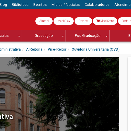
Blog
Biblioteca
Eventos
Mídias / Notícias
Colaboradores
Atendime
Alumni
MackPlay
Revista
MackStore
Portal 
culas
Graduação
Pós-Graduação
E
ministrativa
A Reitoria
Vice-Reitor
Ouvidoria Universitária (OVD)
tiva