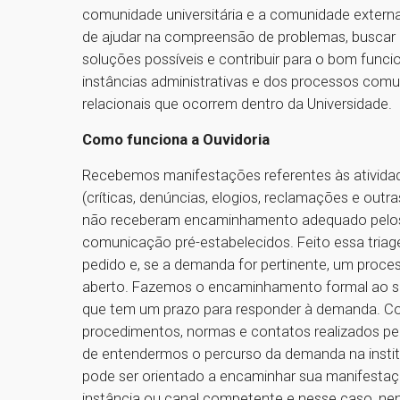
comunidade universitária e a comunidade extern
de ajudar na compreensão de problemas, buscar
soluções possíveis e contribuir para o bom func
instâncias administrativas e dos processos comu
relacionais que ocorrem dentro da Universidade.
Como funciona a Ouvidoria
Recebemos manifestações referentes às ativid
(críticas, denúncias, elogios, reclamações e out
não receberam encaminhamento adequado pelos
comunicação pré-estabelecidos. Feito essa tria
pedido e, se a demanda for pertinente, um proces
aberto. Fazemos o encaminhamento formal ao s
que tem um prazo para responder à demanda. C
procedimentos, normas e contatos realizados pe
de entendermos o percurso da demanda na instit
pode ser orientado a encaminhar sua manifestaç
instância ou canal competente e nesse caso, n