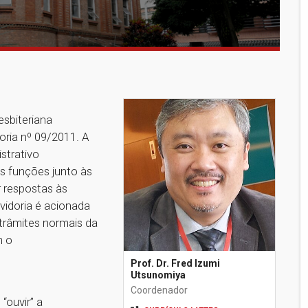
esbiteriana
oria nº 09/2011. A
strativo
as funções junto às
r respostas às
uvidoria é acionada
trâmites normais da
m o
Prof. Dr. Fred Izumi
Utsunomiya
Coordenador
“ouvir” a