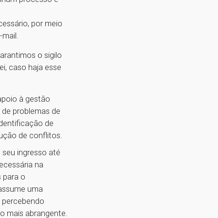
cessário, por meio
-mail.
rantimos o sigilo
ei, caso haja esse
apoio à gestão
o de problemas de
dentificação de
ução de conflitos.
seu ingresso até
ecessária na
 para o
a assume uma
e percebendo
o mais abrangente.