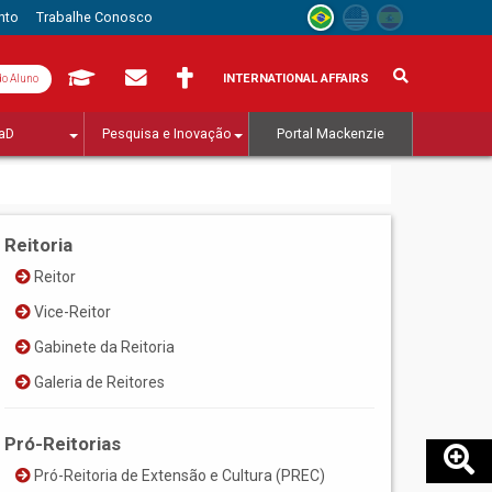
nto
Trabalhe Conosco
INTERNATIONAL AFFAIRS
do Aluno
aD
Pesquisa e Inovação
Portal Mackenzie
Reitoria
Reitor
Vice-Reitor
Gabinete da Reitoria
Galeria de Reitores
Pró-Reitorias
Pró-Reitoria de Extensão e Cultura (PREC)