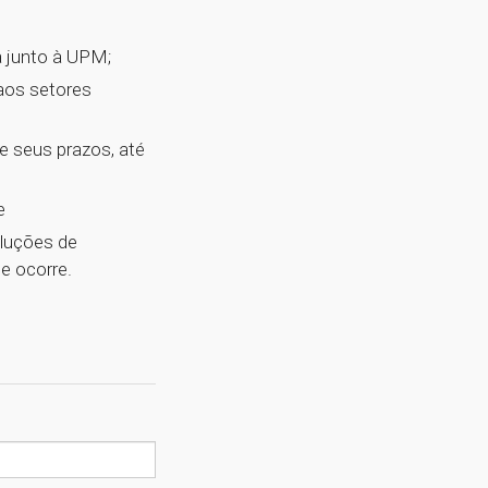
a junto à UPM;
aos setores
 seus prazos, até
e
oluções de
e ocorre.