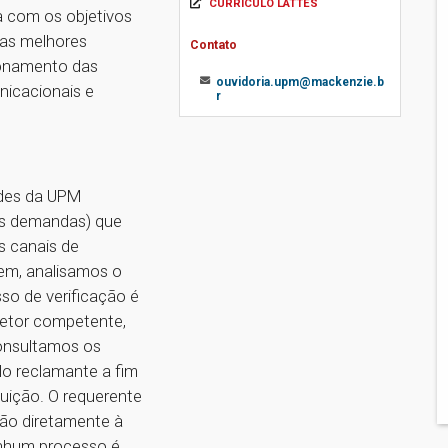
CURRÍCULO LATTES
a com os objetivos
 as melhores
Contato
ionamento das
ouvidoria.upm@mackenzie.b
nicacionais e
r
ades da UPM
ras demandas) que
 canais de
gem, analisamos o
so de verificação é
etor competente,
onsultamos os
lo reclamante a fim
uição. O requerente
ão diretamente à
enhum processo é