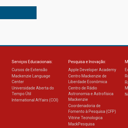
Serviços Educacionais:
Pesquisa e Inovação:
M
Cursos de Extensão
Apple Developer Academy
E
Mackenzie Language
Centro Mackenzie de
R
Center
Liberdade Econômica
R
Universidade Aberta do
Centro de Rádio
M
Tempo Útil
Astronomia e Astrofísica
N
Mackenzie
International Affairs (COI)
Coordenadoria de
Fomento à Pesquisa (CFP)
Vitrine Tecnologica
MackPesquisa