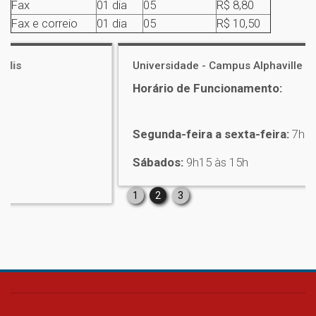
Fax
01 dia
05
R$ 8,80
Fax e correio
01 dia
05
R$ 10,50
Universidade - Campus Alphaville
Horário de Funcionamento:
Segunda-feira a sexta-feira:
7h30 às 22h20
Sábados:
9h15 às 15h
1
2
3