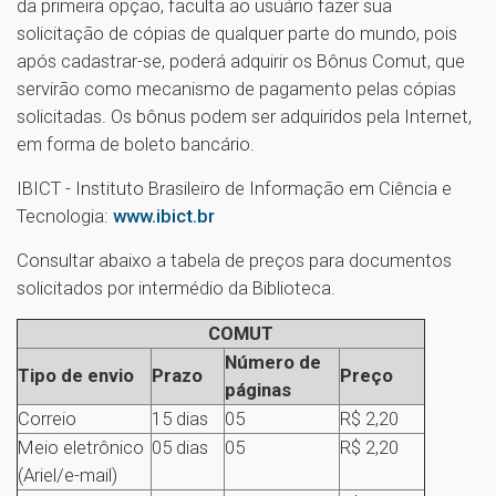
da primeira opção, faculta ao usuário fazer sua
solicitação de cópias de qualquer parte do mundo, pois
após cadastrar-se, poderá adquirir os Bônus Comut, que
servirão como mecanismo de pagamento pelas cópias
solicitadas. Os bônus podem ser adquiridos pela Internet,
em forma de boleto bancário.
IBICT - Instituto Brasileiro de Informação em Ciência e
Tecnologia:
www.ibict.br
Consultar abaixo a tabela de preços para documentos
solicitados por intermédio da Biblioteca.
COMUT
Número de
Tipo de envio
Prazo
Preço
páginas
Correio
15 dias
05
R$ 2,20
Meio eletrônico
05 dias
05
R$ 2,20
(Ariel/e-mail)