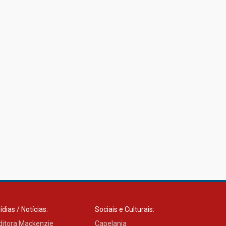
ídias / Notícias:
Sociais e Culturais:
ditora Mackenzie
Capelania