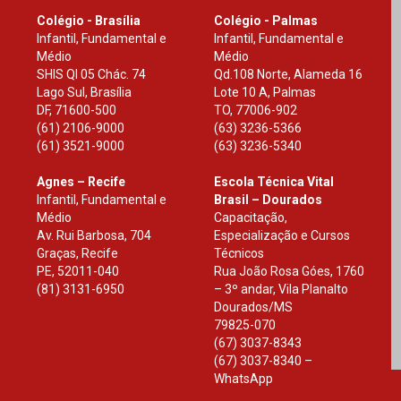
Colégio - Brasília
Colégio - Palmas
Infantil, Fundamental e
Infantil, Fundamental e
Médio
Médio
SHIS Ql 05 Chác. 74
Qd.108 Norte, Alameda 16
Lago Sul, Brasília
Lote 10 A, Palmas
DF
,
71600-500
TO
,
77006-902
(61) 2106-9000
(63) 3236-5366
(61) 3521-9000
(63) 3236-5340
Agnes – Recife
Escola Técnica Vital
Infantil, Fundamental e
Brasil – Dourados
Médio
Capacitação,
Av. Rui Barbosa, 704
Especialização e Cursos
Graças, Recife
Técnicos
PE
,
52011-040
Rua João Rosa Góes, 1760
(81) 3131-6950
– 3º andar, Vila Planalto
Dourados
/
MS
79825-070
(67) 3037-8343
(67) 3037-8340 –
WhatsApp