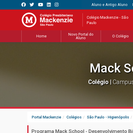
Aluno e Antigo Aluno
Colégio Mackenzie - São
Paulo
Novo Portal do
Home
O Colégio
Aluno
Mack S
Colégio |
Campus 
Portal Mackenzie
Colégios
São Paulo - Higienópolis
Programa Mack School - Desenvolvimento Bilí