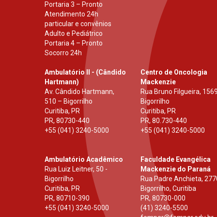
Portaria 3 – Pronto
Atendimento 24h
particular e convênios
Adulto e Pediátrico
Portaria 4 – Pronto
Socorro 24h
Ambulatório II - (Cândido
Centro de Oncologia
Hartmann)
Mackenzie
Av. Cândido Hartmann,
Rua Bruno Filgueira, 1569
510 – Bigorrilho
Bigorrilho
Curitiba, PR
Curitiba, PR
PR
,
80730-440
PR
,
80.730-440
+55 (041) 3240-5000
+55 (041) 3240-5000
Ambulatório Acadêmico
Faculdade Evangélica
Rua Luiz Leitner, 50 -
Mackenzie do Paraná
Bigorrilho
Rua Padre Anchieta, 277
Curitiba, PR
Bigorrilho, Curitiba
PR
,
80710-390
PR
,
80730-000
+55 (041) 3240-5000
(41) 3240-5500