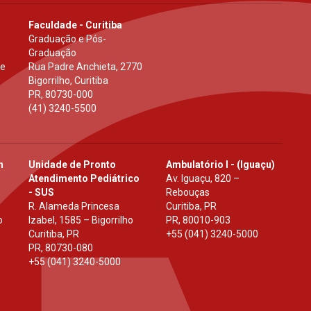
Faculdade - Curitiba
Graduação e Pós-
Graduação
 e
Rua Padre Anchieta, 2770
Bigorrilho, Curitiba
PR
,
80730-000
(41) 3240-5500
h
Unidade de Pronto
Ambulatório I - (Iguaçu)
Atendimento Pediátrico
Av. Iguaçu, 820 –
- SUS
Rebouças
R. Alameda Princesa
Curitiba, PR
o
Izabel, 1585 – Bigorrilho
PR
,
80010-903
Curitiba, PR
+55 (041) 3240-5000
PR
,
80730-080
+55 (041) 3240-5000