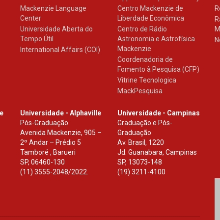
Mackenzie Language
Centro Mackenzie de
R
Center
Liberdade Econômica
R
Universidade Aberta do
Centro de Rádio
M
Tempo Útil
Astronomia e Astrofísica
N
Mackenzie
International Affairs (COI)
Coordenadoria de
Fomento à Pesquisa (CFP)
Vitrine Tecnologica
MackPesquisa
le
Universidade - Alphaville
Universidade - Campinas
Pós-Graduação
Graduação e Pós-
Avenida Mackenzie, 905 –
Graduação
2º Andar – Prédio 5
Av. Brasil, 1220
Tamboré , Barueri
Jd. Guanabara, Campinas
SP
,
06460-130
SP
,
13073-148
(11) 3555-2048/2022.
(19) 3211-4100