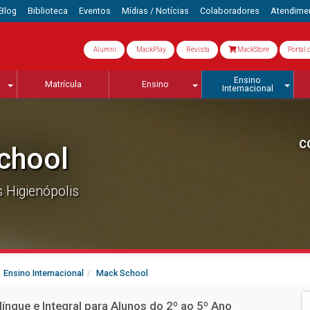
Blog
Biblioteca
Eventos
Mídias / Notícias
Colaboradores
Atendime
Alumni
MackPlay
Revista
MackStore
Portal 
Ensino
Matrícula
Ensino
Internacional
C
chool
Higienópolis
Ensino Internacional
Mack School
ngue e Integral para Alunos do 2º ao 5º Ano