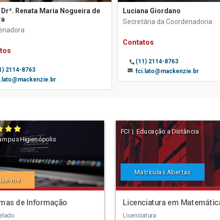
 Drª. Renata Maria Nogueira de
Luciana Giordano
ra
Secretária da Coordenadoria
enadora
Contatos
tos
(11) 2114-8763
1) 2114-8763
fci.lato@mackenzie.br
i.lato@mackenzie.br
FCI | Educação a Distância
ampus Higienópolis
Matrículas Abertas
ise-me
emas de Informação
Licenciatura em Matemátic
elado
Licenciatura