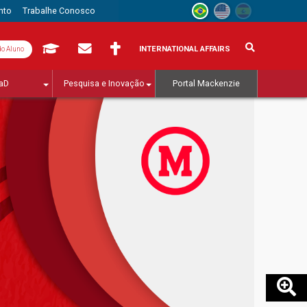
nto
Trabalhe Conosco
INTERNATIONAL AFFAIRS
do Aluno
aD
Pesquisa e Inovação
Portal Mackenzie