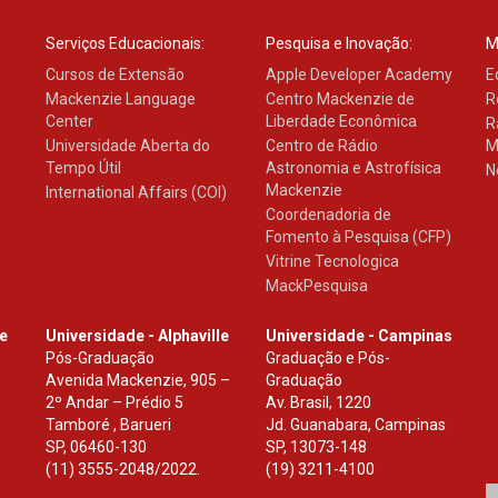
Serviços Educacionais:
Pesquisa e Inovação:
M
Cursos de Extensão
Apple Developer Academy
E
Mackenzie Language
Centro Mackenzie de
R
Center
Liberdade Econômica
R
Universidade Aberta do
Centro de Rádio
M
Tempo Útil
Astronomia e Astrofísica
N
Mackenzie
International Affairs (COI)
Coordenadoria de
Fomento à Pesquisa (CFP)
Vitrine Tecnologica
MackPesquisa
le
Universidade - Alphaville
Universidade - Campinas
Pós-Graduação
Graduação e Pós-
Avenida Mackenzie, 905 –
Graduação
2º Andar – Prédio 5
Av. Brasil, 1220
Tamboré , Barueri
Jd. Guanabara, Campinas
SP
,
06460-130
SP
,
13073-148
(11) 3555-2048/2022.
(19) 3211-4100