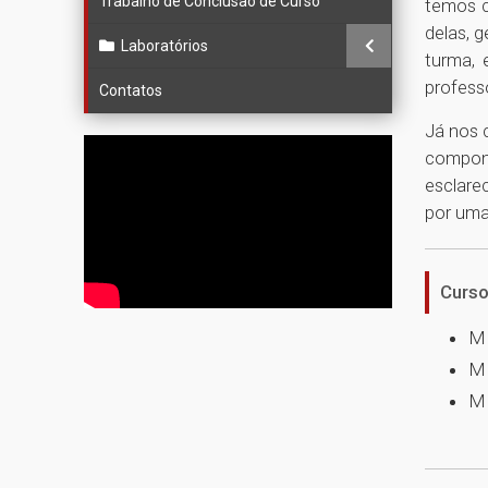
Trabalho de Conclusão de Curso
temos c
delas, 
Laboratórios
turma, 
profess
Contatos
Já nos 
compone
esclare
por uma
Curso
MB
MB
MB