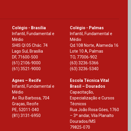
Colégio - Brasília
Colégio - Palmas
Infantil, Fundamental e
Infantil, Fundamental e
Médio
Médio
SHIS Ql 05 Chác. 74
Qd.108 Norte, Alameda 16
Lago Sul, Brasília
Lote 10 A, Palmas
DF
,
71600-500
TO
,
77006-902
(61) 2106-9000
(63) 3236-5366
(61) 3521-9000
(63) 3236-5340
Agnes – Recife
Escola Técnica Vital
Infantil, Fundamental e
Brasil – Dourados
Médio
Capacitação,
Av. Rui Barbosa, 704
Especialização e Cursos
Graças, Recife
Técnicos
PE
,
52011-040
Rua João Rosa Góes, 1760
(81) 3131-6950
– 3º andar, Vila Planalto
Dourados
/
MS
79825-070