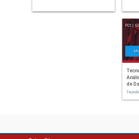
FCI | E
Ma
Tecn
Análi
de D
Tecnó