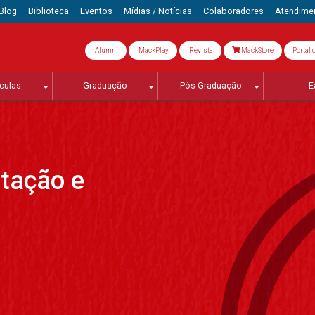
Blog
Biblioteca
Eventos
Mídias / Notícias
Colaboradores
Atendime
Alumni
MackPlay
Revista
MackStore
Portal 
culas
Graduação
Pós-Graduação
E
tação e