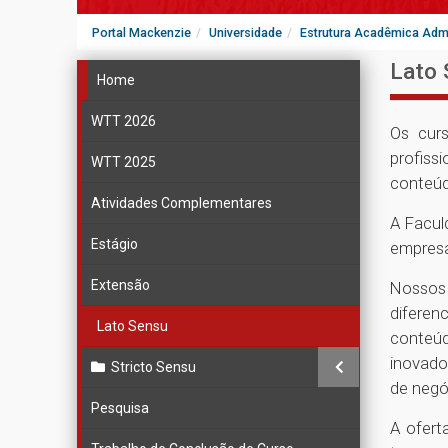
Portal Mackenzie
Universidade
Estrutura Acadêmica Admi
Lato 
Home
WTT 2026
Os curs
profiss
WTT 2025
conteúd
Atividades Complementares
A Facul
Estágio
empresa
Extensão
Nossos 
diferen
Lato Sensu
conteúd
inovado
Stricto Sensu
de negó
Pesquisa
A ofert