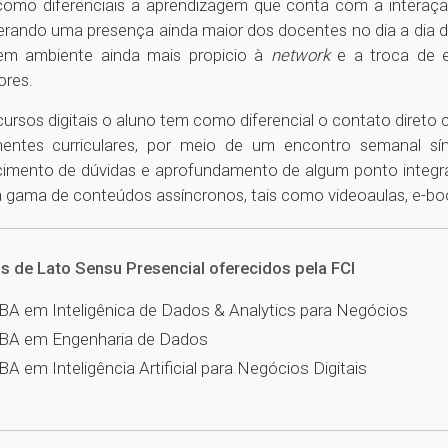
omo diferenciais a aprendizagem que conta com a interação 
gerando uma presença ainda maior dos docentes no dia a dia do
em ambiente ainda mais propicio à
network
e a troca de e
ores.
cursos digitais o aluno tem como diferencial o contato direto
ntes curriculares, por meio de um encontro semanal sí
cimento de dúvidas e aprofundamento de algum ponto integra
 gama de conteúdos assíncronos, tais como videoaulas, e-bo
s de Lato Sensu Presencial oferecidos pela FCI
A em Inteligênica de Dados & Analytics para Negócios
A em Engenharia de Dados
A em Inteligência Artificial para Negócios Digitais