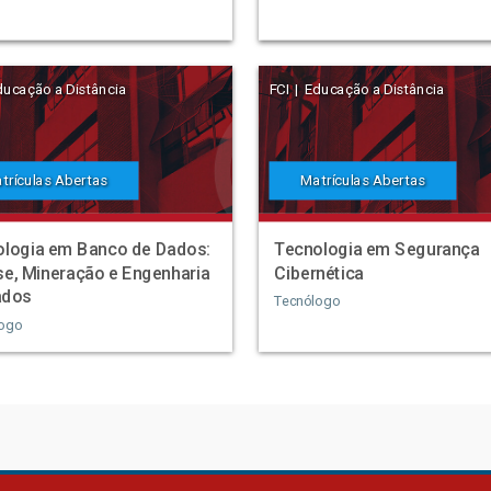
ducação a Distância
FCI | Educação a Distância
trículas Abertas
Matrículas Abertas
ologia em Banco de Dados:
Tecnologia em Segurança
se, Mineração e Engenharia
Cibernética
ados
Tecnólogo
logo