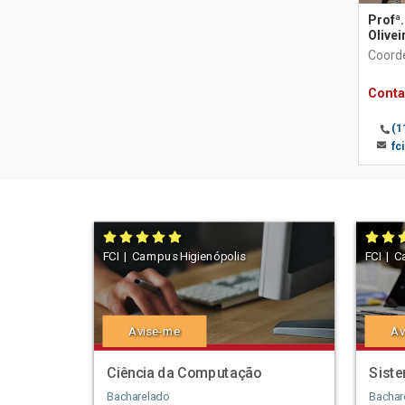
Profª.
Olivei
Coord
Conta
(1
fc
FCI | Campus Higienópolis
FCI | C
Avise-me
Av
Ciência da Computação
Sist
Bacharelado
Bachar