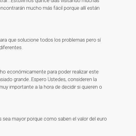
trar...Estuvimos quince días visitando muchas
o encontrarán mucho más fácil porque allí están
para que solucione todos los problemas pero sí
diferentes.
ucho económicamente para poder realizar este
siado grande..Espero Ustedes, consideren la
uy importante a la hora de decidir si quieren o
os sea mayor porque como saben el valor del euro