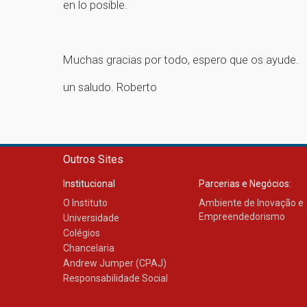
en lo posible.
Muchas gracias por todo, espero que os ayude.
un saludo. Roberto
Outros Sites
Institucional
Parcerias e Negócios:
O Instituto
Ambiente de Inovação e
Empreendedorismo
Universidade
Colégios
Chancelaria
Andrew Jumper (CPAJ)
Responsabilidade Social