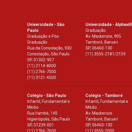
Universidade - São
Universidade - Alphavil
Paulo
Graduação
Graduação e Pós-
Av. Mackenzie, 905
Graduação
Tamboré, Barueri
Rua da Consolação, 930
SP
,
06460-130
Consolação, São Paulo
(11) 3555-2181/2159
SP
,
01302-907
(11) 2114-8000
(11) 2766-7000
(11) 3121-4500
Colégio - São Paulo
Colégio - Tamboré
Infantil, Fundamental e
Infantil, Fundamental e
Médio
Médio
Rua Itambé, 145
Av. Mackenzie
Higienópolis, São Paulo
Tamboré, Barueri
SP
,
01239-001
SP
,
06460-130
(11) 2766-7600
(11) 3555-2000