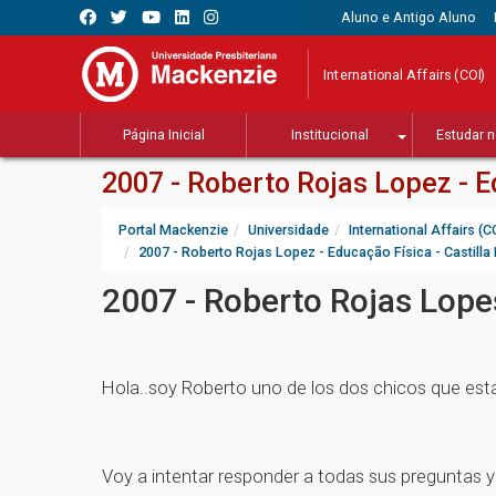
Aluno e Antigo Aluno
International Affairs (COI)
Página Inicial
Institucional
Estudar n
2007 - Roberto Rojas Lopez - E
Portal Mackenzie
Universidade
International Affairs (C
2007 - Roberto Rojas Lopez - Educação Física - Castill
2007 - Roberto Rojas Lopes
Hola..soy Roberto uno de los dos chicos que es
Voy a intentar responder a todas sus preguntas y