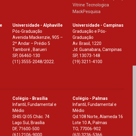
Vitrine Tecnologica
MackPesquisa
le
Universidade - Alphaville
Universidade - Campinas
Pós-Graduação
Graduação e Pós-
Avenida Mackenzie, 905 –
Graduação
2º Andar – Prédio 5
Av. Brasil, 1220
Tamboré , Barueri
Jd. Guanabara, Campinas
SP
,
06460-130
SP
,
13073-148
(11) 3555-2048/2022.
(19) 3211-4100
Colégio - Brasília
Colégio - Palmas
Infantil, Fundamental e
Infantil, Fundamental e
Médio
Médio
SHIS Ql 05 Chác. 74
Qd.108 Norte, Alameda 16
Lago Sul, Brasília
Lote 10 A, Palmas
DF
,
71600-500
TO
,
77006-902
(61) 2106-9000
(63) 3236-5366