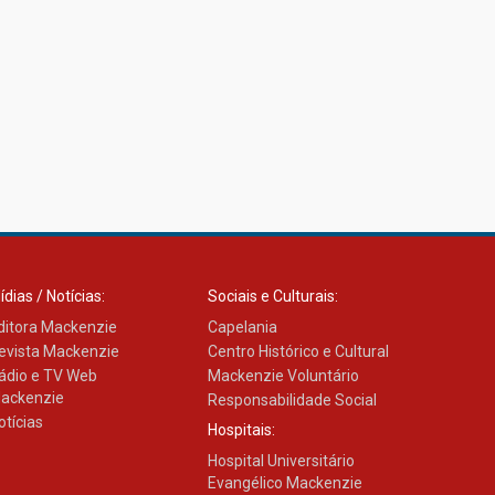
ídias / Notícias:
Sociais e Culturais:
ditora Mackenzie
Capelania
evista Mackenzie
Centro Histórico e Cultural
ádio e TV Web
Mackenzie Voluntário
ackenzie
Responsabilidade Social
otícias
Hospitais:
Hospital Universitário
Evangélico Mackenzie