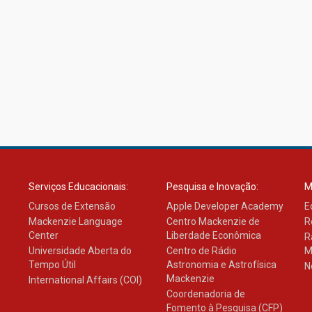
Serviços Educacionais:
Pesquisa e Inovação:
M
Cursos de Extensão
Apple Developer Academy
E
Mackenzie Language
Centro Mackenzie de
R
Center
Liberdade Econômica
R
Universidade Aberta do
Centro de Rádio
M
Tempo Útil
Astronomia e Astrofísica
N
Mackenzie
International Affairs (COI)
Coordenadoria de
Fomento à Pesquisa (CFP)