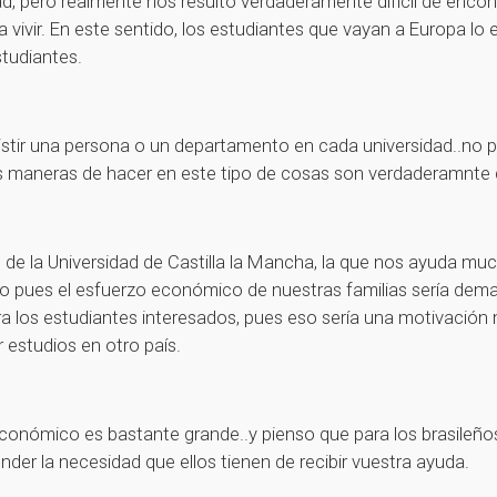
ad, pero realmente nos resultó verdaderamente difícil de encon
a vivir. En este sentido, los estudiantes que vayan a Europa l
tudiantes.
istir una persona o un departamento en cada universidad..no 
as maneras de hacer en este tipo de cosas son verdaderamnte 
de la Universidad de Castilla la Mancha, la que nos ayuda m
lo pues el esfuerzo económico de nuestras familias sería dema
ra los estudiantes interesados, pues eso sería una motivación m
 estudios en otro país.
 económico es bastante grande..y pienso que para los brasileñ
nder la necesidad que ellos tienen de recibir vuestra ayuda.