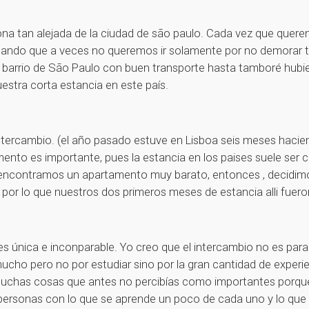
 zona tan alejada de la ciudad de são paulo. Cada vez que que
cando que a veces no queremos ir solamente por no demorar ta
n barrio de São Paulo con buen transporte hasta tamboré hubi
tra corta estancia en este país.
tercambio. (el año pasado estuve en Lisboa seis meses hacie
amento es importante, pues la estancia en los paises suele ser
 encontramos un apartamento muy barato, entonces , decidimos 
o por lo que nuestros dos primeros meses de estancia alli fu
 es única e inconparable. Yo creo que el intercambio no es para
cho pero no por estudiar sino por la gran cantidad de experi
r muchas cosas que antes no percibías como importantes porqu
e personas con lo que se aprende un poco de cada uno y lo qu