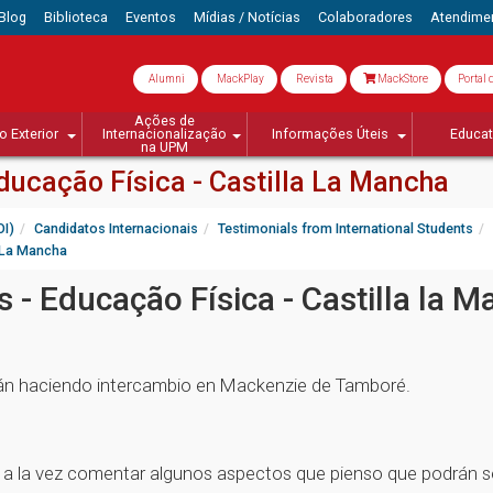
Blog
Biblioteca
Eventos
Mídias / Notícias
Colaboradores
Atendime
Alumni
MackPlay
Revista
MackStore
Portal 
Ações de
o Exterior
Internacionalização
Informações Úteis
Educa
na UPM
ducação Física - Castilla La Mancha
OI)
Candidatos Internacionais
Testimonials from International Students
a La Mancha
 - Educação Física - Castilla la 
tán haciendo intercambio en Mackenzie de Tamboré.
 a la vez comentar algunos aspectos que pienso que podrán ser