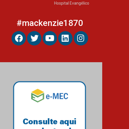
Hospital Evangélico
#mackenzie1870