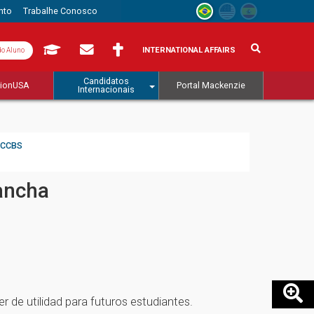
nto
Trabalhe Conosco
INTERNATIONAL AFFAIRS
do Aluno
Candidatos
tionUSA
Portal Mackenzie
Internacionais
CCBS
Mancha
 de utilidad para futuros estudiantes.