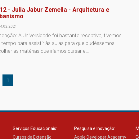
12 - Julia Jabur Zemella - Arquitetura e
banismo
4.02.2021
epção: A Universidade foi bastante receptiva, tivemos
 tempo para assistir às aulas para que pudéssemos
olher as matérias que iríamos cursar e…
1
Serviços Educacionais:
Pesquisa e Inovação:
M
Cursos de Extensão
Apple Developer Academy
E