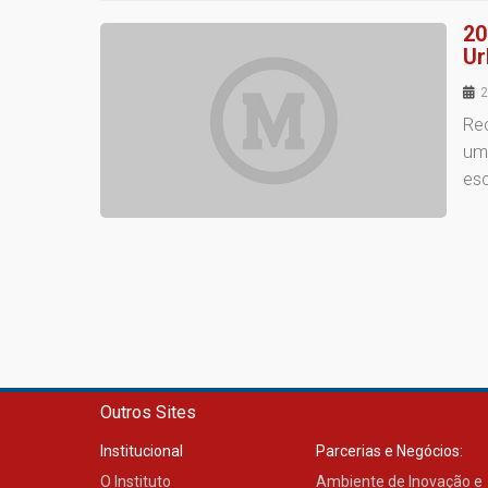
20
Ur
2
Rec
um
esc
Outros Sites
Institucional
Parcerias e Negócios:
O Instituto
Ambiente de Inovação e