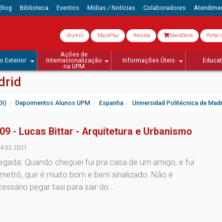
Blog
Biblioteca
Eventos
Mídias / Notícias
Colaboradores
Atendime
Alumni
MackPlay
Revista
MackStore
Portal 
Ações de
o Exterior
Internacionalização
Informações Úteis
Educa
na UPM
drid
OI)
Depoimentos Alunos UPM
Espanha
Universidad Politécnica de Madr
09 - Lucas Bittar - Arquitetura e Urbanismo
4.02.2021
gada: Quando cheguei fui pra casa de um amigo, e fui
metrô, que é muito bom e bem sinalizado. Não é
essário pegar taxi para sair do…