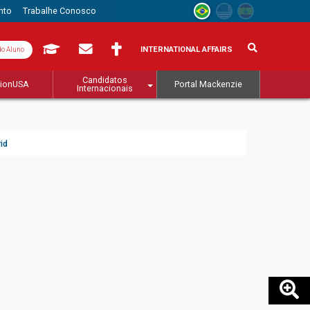
nto
Trabalhe Conosco
INTERNATIONAL AFFAIRS
do Aluno
Candidatos
tionUSA
Portal Mackenzie
Internacionais
id