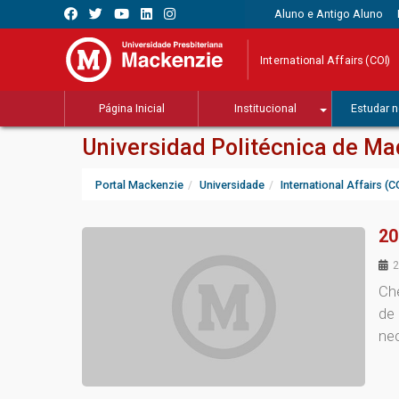
Aluno e Antigo Aluno
International Affairs (COI)
Página Inicial
Institucional
Estudar n
Universidad Politécnica de Ma
Portal Mackenzie
Universidade
International Affairs (C
20
2
Che
de 
nec