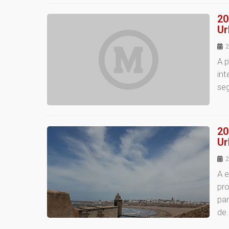
20
Ur
2
A p
int
se
20
Ur
2
A 
pr
pa
de