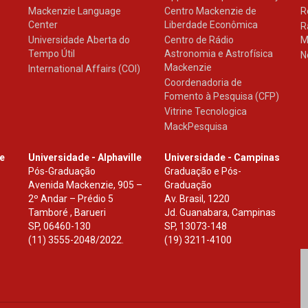
Mackenzie Language
Centro Mackenzie de
R
Center
Liberdade Econômica
R
Universidade Aberta do
Centro de Rádio
M
Tempo Útil
Astronomia e Astrofísica
N
Mackenzie
International Affairs (COI)
Coordenadoria de
Fomento à Pesquisa (CFP)
Vitrine Tecnologica
MackPesquisa
le
Universidade - Alphaville
Universidade - Campinas
Pós-Graduação
Graduação e Pós-
Avenida Mackenzie, 905 –
Graduação
2º Andar – Prédio 5
Av. Brasil, 1220
Tamboré , Barueri
Jd. Guanabara, Campinas
SP
,
06460-130
SP
,
13073-148
(11) 3555-2048/2022.
(19) 3211-4100