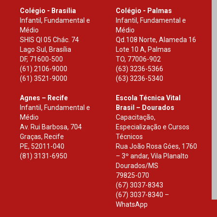
Colégio - Brasília
Colégio - Palmas
Infantil, Fundamental e
Infantil, Fundamental e
Médio
Médio
SHIS Ql 05 Chác. 74
Qd.108 Norte, Alameda 16
Lago Sul, Brasília
Lote 10 A, Palmas
DF
,
71600-500
TO
,
77006-902
(61) 2106-9000
(63) 3236-5366
(61) 3521-9000
(63) 3236-5340
Agnes – Recife
Escola Técnica Vital
Infantil, Fundamental e
Brasil – Dourados
Médio
Capacitação,
Av. Rui Barbosa, 704
Especialização e Cursos
Graças, Recife
Técnicos
PE
,
52011-040
Rua João Rosa Góes, 1760
(81) 3131-6950
– 3º andar, Vila Planalto
Dourados
/
MS
79825-070
(67) 3037-8343
(67) 3037-8340 –
WhatsApp