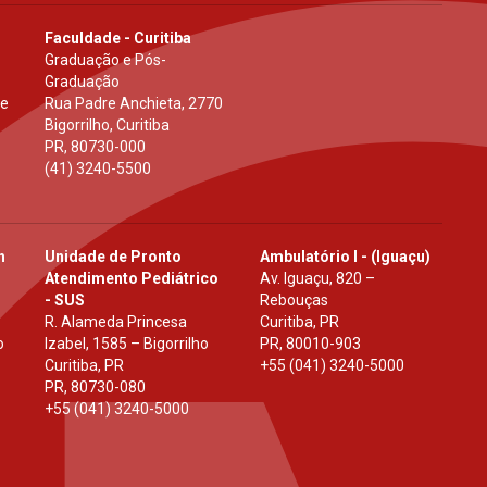
Faculdade - Curitiba
Graduação e Pós-
Graduação
 e
Rua Padre Anchieta, 2770
Bigorrilho, Curitiba
PR
,
80730-000
(41) 3240-5500
h
Unidade de Pronto
Ambulatório I - (Iguaçu)
Atendimento Pediátrico
Av. Iguaçu, 820 –
- SUS
Rebouças
R. Alameda Princesa
Curitiba, PR
o
Izabel, 1585 – Bigorrilho
PR
,
80010-903
Curitiba, PR
+55 (041) 3240-5000
PR
,
80730-080
+55 (041) 3240-5000