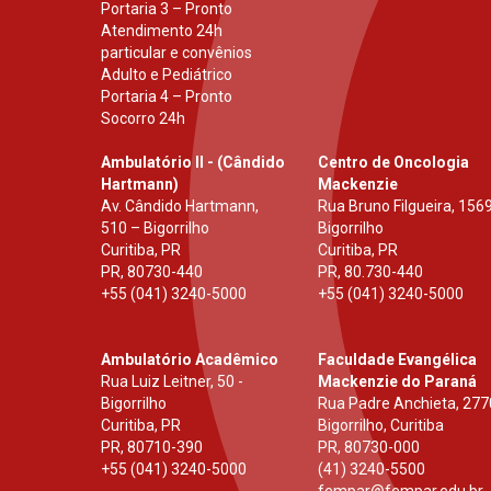
Portaria 3 – Pronto
Atendimento 24h
particular e convênios
Adulto e Pediátrico
Portaria 4 – Pronto
Socorro 24h
Ambulatório II - (Cândido
Centro de Oncologia
Hartmann)
Mackenzie
Av. Cândido Hartmann,
Rua Bruno Filgueira, 1569
510 – Bigorrilho
Bigorrilho
Curitiba, PR
Curitiba, PR
PR
,
80730-440
PR
,
80.730-440
+55 (041) 3240-5000
+55 (041) 3240-5000
Ambulatório Acadêmico
Faculdade Evangélica
Rua Luiz Leitner, 50 -
Mackenzie do Paraná
Bigorrilho
Rua Padre Anchieta, 277
Curitiba, PR
Bigorrilho, Curitiba
PR
,
80710-390
PR
,
80730-000
+55 (041) 3240-5000
(41) 3240-5500