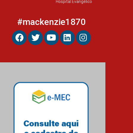
Hospital Evangélico
#mackenzie1870