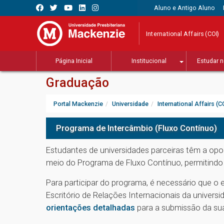
Aluno e Antigo Aluno
International Affairs (COI)
Página Inicial
Institucional
Estudar n
Graduação
Portal Mackenzie
Universidade
International Affairs (C
Programa de Intercâmbio (Fluxo Contínuo)
Estudantes de universidades parceiras têm a opo
meio do Programa de Fluxo Contínuo, permitind
Para participar do programa, é necessário que o
Escritório de Relações Internacionais da univer
orientações detalhadas
para a submissão da sua