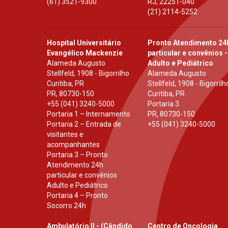
(61) 3521-9300
RJ
,
22251-040
(21) 2114-5252
Hospital Universitário
Pronto Atendimento 24
Evangélico Mackenzie
particular e convênios -
Alameda Augusto
Adulto e Pediátrico
Stellfeld, 1908 - Bigorrilho
Alameda Augusto
Curitiba, PR
Stellfeld, 1908 - Bigorrilh
PR
,
80730-150
Curitiba, PR
+55 (041) 3240-5000
Portaria 3
Portaria 1 – Internamento
PR
,
80730-150
Portaria 2 – Entrada de
+55 (041) 3240-5000
visitantes e
acompanhantes
Portaria 3 – Pronto
Atendimento 24h
particular e convênios
Adulto e Pediátrico
Portaria 4 – Pronto
Socorro 24h
Ambulatório II - (Cândido
Centro de Oncologia