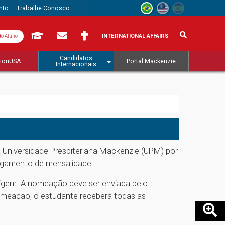
nto
Trabalhe Conosco
INTERNATIONAL AFFAIRS
do Aluno
Candidatos
tionUSA
Portal Mackenzie
Internacionais
a Universidade Presbiteriana Mackenzie (UPM) por
agamento de mensalidade.
origem. A nomeação deve ser enviada pelo
nomeação, o estudante receberá todas as