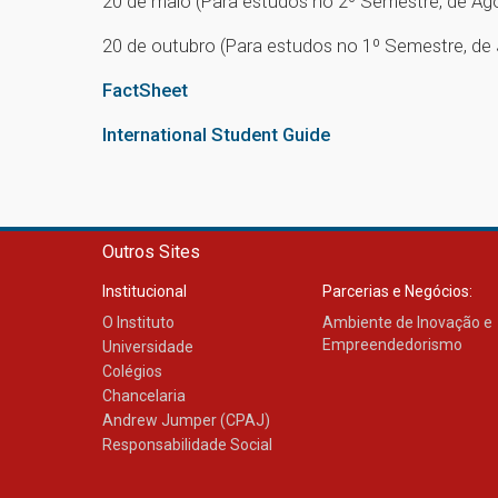
20 de maio (Para estudos no 2º Semestre, de A
20 de outubro (Para estudos no 1º Semestre, de 
FactSheet
International Student Guide
Outros Sites
Institucional
Parcerias e Negócios:
O Instituto
Ambiente de Inovação e
Empreendedorismo
Universidade
Colégios
Chancelaria
Andrew Jumper (CPAJ)
Responsabilidade Social