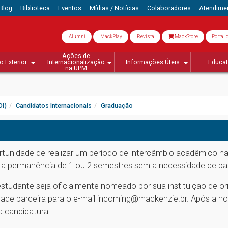
Blog
Biblioteca
Eventos
Mídias / Notícias
Colaboradores
Atendime
Alumni
MackPlay
Revista
MackStore
Portal 
Ações de
o Exterior
Internacionalização
Informações Úteis
Educa
na UPM
OI)
Candidatos Internacionais
Graduação
rtunidade de realizar um período de intercâmbio acadêmico n
o a permanência de 1 ou 2 semestres sem a necessidade de p
 estudante seja oficialmente nomeado por sua instituição de 
sidade parceira para o e-mail incoming@mackenzie.br. Após a 
 candidatura.