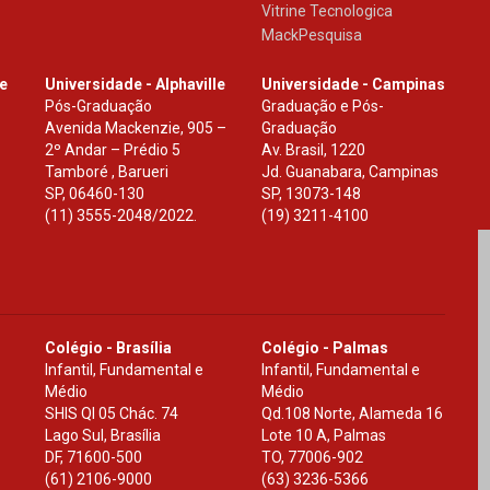
Vitrine Tecnologica
MackPesquisa
le
Universidade - Alphaville
Universidade - Campinas
Pós-Graduação
Graduação e Pós-
Avenida Mackenzie, 905 –
Graduação
2º Andar – Prédio 5
Av. Brasil, 1220
Tamboré , Barueri
Jd. Guanabara, Campinas
SP
,
06460-130
SP
,
13073-148
(11) 3555-2048/2022.
(19) 3211-4100
Colégio - Brasília
Colégio - Palmas
Infantil, Fundamental e
Infantil, Fundamental e
Médio
Médio
SHIS Ql 05 Chác. 74
Qd.108 Norte, Alameda 16
Lago Sul, Brasília
Lote 10 A, Palmas
DF
,
71600-500
TO
,
77006-902
(61) 2106-9000
(63) 3236-5366