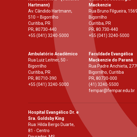
Hartmann)
Mackenzie
Av. Cândido Hartmann,
Rua Bruno Filgueira, 1569
510 – Bigorrilho
Bigorrilho
Curitiba, PR
Curitiba, PR
PR
,
80730-440
PR
,
80.730-440
+55 (041) 3240-5000
+55 (041) 3240-5000
Ambulatório Acadêmico
Faculdade Evangélica
Rua Luiz Leitner, 50 -
Mackenzie do Paraná
Bigorrilho
Rua Padre Anchieta, 277
Curitiba, PR
Bigorrilho, Curitiba
PR
,
80710-390
PR
,
80730-000
+55 (041) 3240-5000
(41) 3240-5500
fempar@fempar.edu.br
Hospital Evangélico Dr. e
Sra. Goldsby King
Rua: Hilda Bergo Duarte,
81 - Centro
Dourados, MS