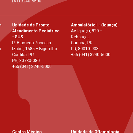
(41) 3240-5500
h
Unidade de Pronto
Ambulatório I - (Iguaçu)
Atendimento Pediátrico
Av. Iguaçu, 820 –
- SUS
Rebouças
R. Alameda Princesa
Curitiba, PR
o
Izabel, 1585 – Bigorrilho
PR
,
80010-903
Curitiba, PR
+55 (041) 3240-5000
PR
,
80730-080
+55 (041) 3240-5000
Centro Médico
Unidade de Oftamologia