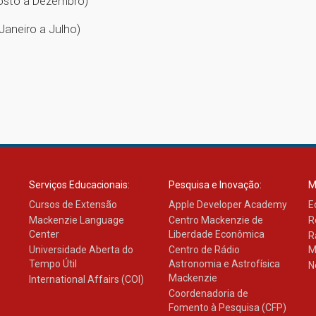
gosto a Dezembro)
Janeiro a Julho)
Serviços Educacionais:
Pesquisa e Inovação:
M
Cursos de Extensão
Apple Developer Academy
E
Mackenzie Language
Centro Mackenzie de
R
Center
Liberdade Econômica
R
Universidade Aberta do
Centro de Rádio
M
Tempo Útil
Astronomia e Astrofísica
N
Mackenzie
International Affairs (COI)
Coordenadoria de
Fomento à Pesquisa (CFP)