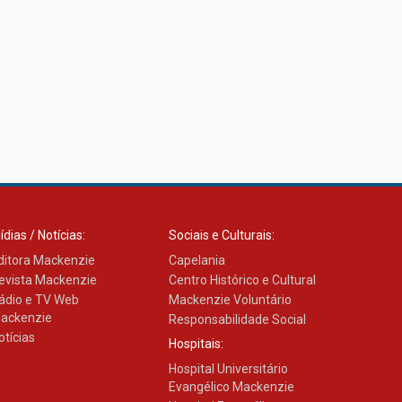
ídias / Notícias:
Sociais e Culturais:
ditora Mackenzie
Capelania
evista Mackenzie
Centro Histórico e Cultural
ádio e TV Web
Mackenzie Voluntário
ackenzie
Responsabilidade Social
otícias
Hospitais:
Hospital Universitário
Evangélico Mackenzie