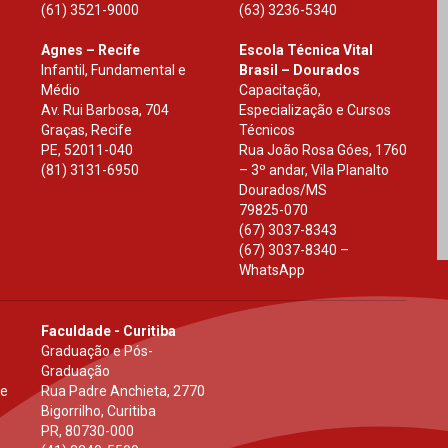
(61) 3521-9000
(63) 3236-5340
Agnes – Recife
Escola Técnica Vital
Infantil, Fundamental e
Brasil – Dourados
Médio
Capacitação,
Av. Rui Barbosa, 704
Especialização e Cursos
Graças, Recife
Técnicos
PE
,
52011-040
Rua João Rosa Góes, 1760
(81) 3131-6950
– 3º andar, Vila Planalto
Dourados
/
MS
79825-070
(67) 3037-8343
(67) 3037-8340 –
WhatsApp
Faculdade - Curitiba
Graduação e Pós-
Graduação
 e
Rua Padre Anchieta, 2770
Bigorrilho, Curitiba
PR
,
80730-000