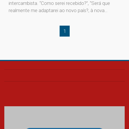
intercambista. “Como serei recebido?”, “Será que
realmente me adaptarei ao novo país?, à nova…
1