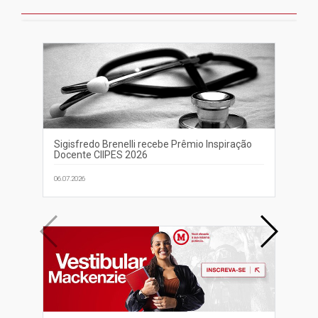
Sigisfredo Brenelli recebe Prêmio Inspiração
Dir
Docente CIIPES 2026
ac
imp
06.07.2026
07.0