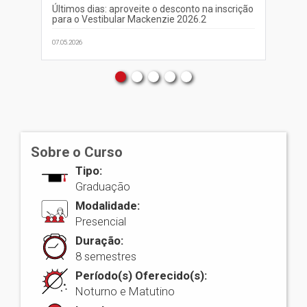
Últimos dias: aproveite o desconto na inscrição
Ma
para o Vestibular Mackenzie 2026.2
ap
07.05.2026
04.0
Sobre o Curso
Tipo:
Graduação
Modalidade:
Presencial
Duração:
8 semestres
Período(s) Oferecido(s):
Noturno e Matutino