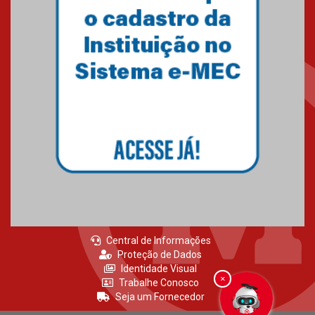
Central de Informações
Proteção de Dados
Identidade Visual
×
Trabalhe Conosco
Seja um Fornecedor