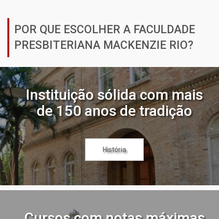
POR QUE ESCOLHER A FACULDADE
PRESBITERIANA MACKENZIE RIO?
Instituição sólida com mais
de 150 anos de tradição
História
Cursos com notas máximas
Cursos com notas máximas
Cursos com notas máximas