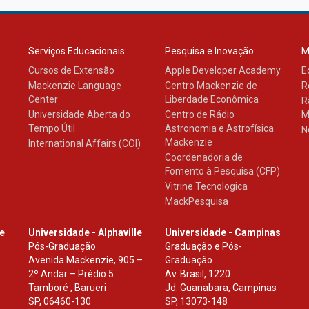
Serviços Educacionais:
Pesquisa e Inovação:
M
Cursos de Extensão
Apple Developer Academy
E
Mackenzie Language
Centro Mackenzie de
R
Center
Liberdade Econômica
R
Universidade Aberta do
Centro de Rádio
M
Tempo Útil
Astronomia e Astrofísica
N
Mackenzie
International Affairs (COI)
Coordenadoria de
Fomento à Pesquisa (CFP)
Vitrine Tecnologica
MackPesquisa
le
Universidade - Alphaville
Universidade - Campinas
Pós-Graduação
Graduação e Pós-
Avenida Mackenzie, 905 –
Graduação
2º Andar – Prédio 5
Av. Brasil, 1220
Tamboré , Barueri
Jd. Guanabara, Campinas
SP
,
06460-130
SP
,
13073-148