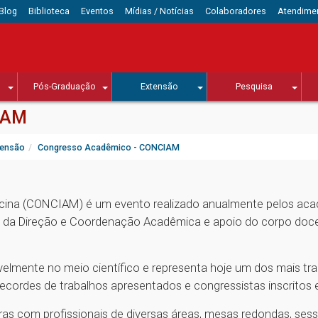
Blog
Biblioteca
Eventos
Mídias / Notícias
Colaboradores
Atendime
Pós-Graduação
Extensão
Pesquisa
IAM
tensão
Congresso Acadêmico - CONCIAM
cina (CONCIAM) é um evento realizado anualmente pelos aca
da Direção e Coordenação Acadêmica e apoio do corpo docen
elmente no meio científico e representa hoje um dos mais tr
recordes de trabalhos apresentados e congressistas inscritos 
as com profissionais de diversas áreas, mesas redondas, sess