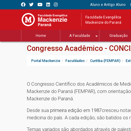
Aluno e Antigo Aluno
Faculdade Evangélica
Mackenzie do Paraná
Home
A Faculdade
Graduação
Congresso Acadêmico - CONC
Portal Mackenzie
Faculdades
Curitiba (FEMPAR)
Ex
O Congresso Científico dos Acadêmicos de Medi
Mackenzie do Paraná (FEMPAR), com orientação 
Mackenzie do Paraná.
Desde sua
primeira edição em 1987
cresceu notav
medicina do país. A cada edição, são batidos os 
Temas variados são abordados através de palestr