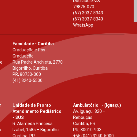
Dourados
/
MS
79825-070
(67) 3037-8343
(67) 3037-8340 –
WhatsApp
Faculdade - Curitiba
Graduação e Pós-
Graduação
 e
Rua Padre Anchieta, 2770
Bigorrilho, Curitiba
PR
,
80730-000
(41) 3240-5500
h
Unidade de Pronto
Ambulatório I - (Iguaçu)
Atendimento Pediátrico
Av. Iguaçu, 820 –
- SUS
Rebouças
R. Alameda Princesa
Curitiba, PR
o
Izabel, 1585 – Bigorrilho
PR
,
80010-903
Curitiba, PR
+55 (041) 3240-5000