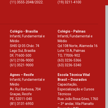
(11) 3555-2048/2022.
(19) 3211-4100
Colégio - Brasília
Colégio - Palmas
Infantil, Fundamental e
Infantil, Fundamental e
Médio
Médio
SHIS Ql 05 Chác. 74
Qd.108 Norte, Alameda 16
Lago Sul, Brasília
Lote 10 A, Palmas
DF
,
71600-500
TO
,
77006-902
(61) 2106-9000
(63) 3236-5366
(61) 3521-9000
(63) 3236-5340
Agnes – Recife
Escola Técnica Vital
Infantil, Fundamental e
Brasil – Dourados
Médio
Capacitação,
Av. Rui Barbosa, 704
Especialização e Cursos
Graças, Recife
Técnicos
PE
,
52011-040
Rua João Rosa Góes, 1760
(81) 3131-6950
– 3º andar, Vila Planalto