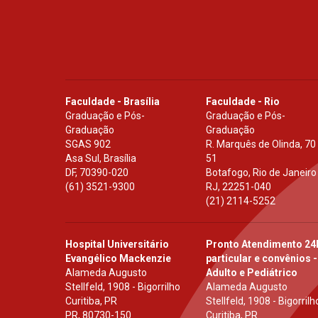
Faculdade - Brasília
Faculdade - Rio
Graduação e Pós-
Graduação e Pós-
Graduação
Graduação
SGAS 902
R. Marquês de Olinda, 70
Asa Sul, Brasília
51
DF
,
70390-020
Botafogo, Rio de Janeiro
(61) 3521-9300
RJ
,
22251-040
(21) 2114-5252
Hospital Universitário
Pronto Atendimento 24
Evangélico Mackenzie
particular e convênios -
Alameda Augusto
Adulto e Pediátrico
Stellfeld, 1908 - Bigorrilho
Alameda Augusto
Curitiba, PR
Stellfeld, 1908 - Bigorrilh
PR
,
80730-150
Curitiba, PR