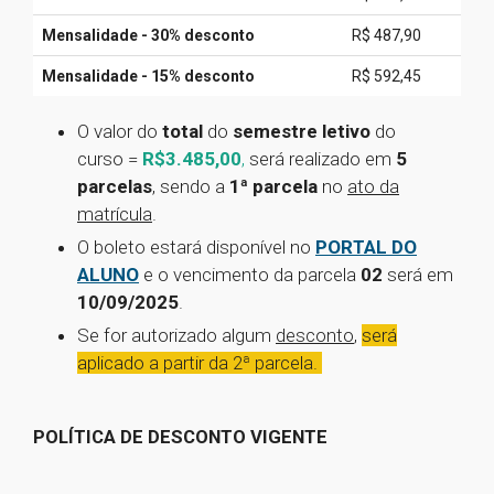
Mensalidade - 30% desconto
R$ 487,90
Mensalidade - 15% desconto
R$ 592,45
O valor do
total
do
semestre letivo
do
curso
=
R$3.485,00
,
será realizado em
5
parcelas
, sendo a
1ª parcela
no
ato da
matrícula
.
O boleto estará disponível no
PORTAL DO
ALUNO
e o vencimento da parcela
02
será em
10/09/2025
.
Se for autorizado algum
desconto
,
será
aplicado a partir da 2ª parcela.
POLÍTICA DE DESCONTO VIGENTE