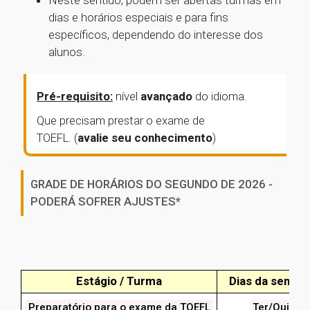
Neste sentido, podem ser abertas turmas em
dias e horários especiais e para fins
específicos, dependendo do interesse dos
alunos.
Pré-requisito:
nível
avançado
do idioma.
Que
precisam prestar o exame de
TOEFL. (
avalie seu conhecimento
)
GRADE DE HORÁRIOS DO SEGUNDO DE 2026 -
PODERÁ SOFRER AJUSTES*
Estágio / Turma
Dias da seman
Preparatório para o exame da TOEFL
Ter/Qui