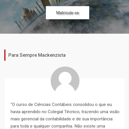
Cursos Específicos
Cursos Específicos
Matricule-se
Matricule-se
Matricule-se
Matricule-se
Matricule-se
Matricule-se
Matricule-se
Para Sempre Mackenzista
"O curso de Ciências Contábeis consolidou o que eu
havia aprendido no Colegial Técnico, trazendo uma visão
mais gerencial da contabilidade e de sua importância
para toda e qualquer companhia. Não existe uma