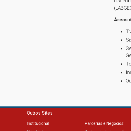
discent
(LABGE
Áreas 
Tr
Si
Se
Ge
To
In
Ou
Outros Sites
Institucional
Parcerias e Negócios: