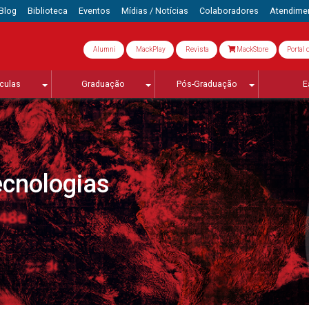
Blog
Biblioteca
Eventos
Mídias / Notícias
Colaboradores
Atendime
Alumni
MackPlay
Revista
MackStore
Portal 
culas
Graduação
Pós-Graduação
E
ecnologias