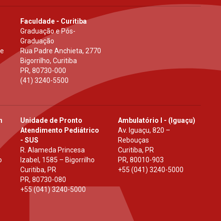
Faculdade - Curitiba
Graduação e Pós-
Graduação
 e
Rua Padre Anchieta, 2770
Bigorrilho, Curitiba
PR
,
80730-000
(41) 3240-5500
h
Unidade de Pronto
Ambulatório I - (Iguaçu)
Atendimento Pediátrico
Av. Iguaçu, 820 –
- SUS
Rebouças
R. Alameda Princesa
Curitiba, PR
o
Izabel, 1585 – Bigorrilho
PR
,
80010-903
Curitiba, PR
+55 (041) 3240-5000
PR
,
80730-080
+55 (041) 3240-5000