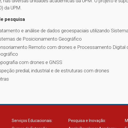
e, nas diversas unidades acadêmicas da UPM. O projeto é sup
O) da UPM.
de pesquisa
atamento e análise de dados geoespaciais utilizando Sistem
stemas de Posicionamento Geográfico
nsoriamento Remoto com drones e Processamento Digital
ográfico
pografia com drones e GNSS
speção predial, industrial e de estruturas com drones
tras
Serviços Educacionais:
Pesquisa e Inovação:
M