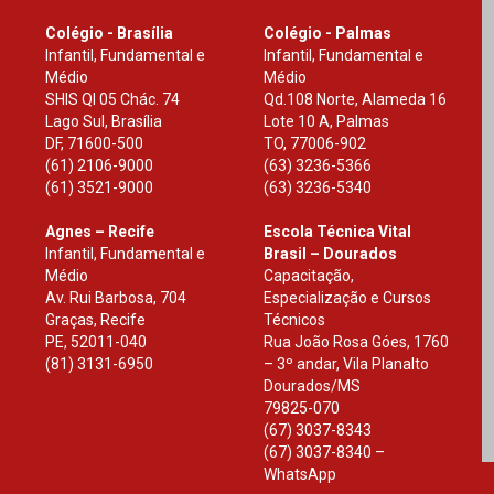
Colégio - Brasília
Colégio - Palmas
Infantil, Fundamental e
Infantil, Fundamental e
Médio
Médio
SHIS Ql 05 Chác. 74
Qd.108 Norte, Alameda 16
Lago Sul, Brasília
Lote 10 A, Palmas
DF
,
71600-500
TO
,
77006-902
(61) 2106-9000
(63) 3236-5366
(61) 3521-9000
(63) 3236-5340
Agnes – Recife
Escola Técnica Vital
Infantil, Fundamental e
Brasil – Dourados
Médio
Capacitação,
Av. Rui Barbosa, 704
Especialização e Cursos
Graças, Recife
Técnicos
PE
,
52011-040
Rua João Rosa Góes, 1760
(81) 3131-6950
– 3º andar, Vila Planalto
Dourados
/
MS
79825-070
(67) 3037-8343
(67) 3037-8340 –
WhatsApp