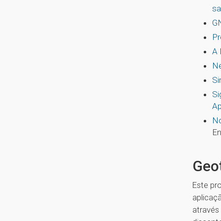
sa
GN
Pr
A 
Ne
Si
Si
Ap
No
En
Geot
Este pr
aplicaç
através 