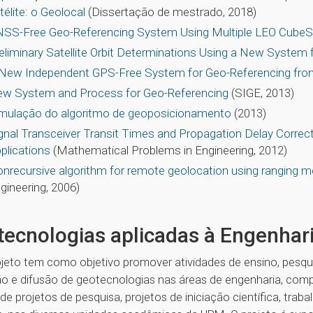
télite: o Geolocal
(Dissertação de mestrado, 2018)
SS-Free Geo-Referencing System Using Multiple LEO CubeS
eliminary Satellite Orbit Determinations Using a New System 
New Independent GPS-Free System for Geo-Referencing fr
w System and Process for Geo-Referencing
(SIGE, 2013)
mulação do algoritmo de geoposicionamento
(2013)
gnal Transceiver Transit Times and Propagation Delay Correc
plications
(Mathematical Problems in Engineering, 2012)
nrecursive algorithm for remote geolocation using ranging
gineering, 2006)
ecnologias aplicadas à Engenhar
ojeto tem como objetivo promover atividades de ensino, pesqu
ão e difusão de geotecnologias nas áreas de engenharia, compu
de projetos de pesquisa, projetos de iniciação científica, tr