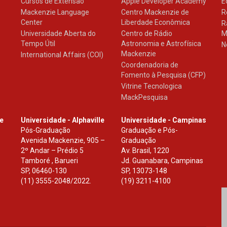
Cursos de Extensão
Apple Developer Academy
E
Mackenzie Language
Centro Mackenzie de
R
Center
Liberdade Econômica
R
Universidade Aberta do
Centro de Rádio
M
Tempo Útil
Astronomia e Astrofísica
N
Mackenzie
International Affairs (COI)
Coordenadoria de
Fomento à Pesquisa (CFP)
Vitrine Tecnologica
MackPesquisa
le
Universidade - Alphaville
Universidade - Campinas
Pós-Graduação
Graduação e Pós-
Avenida Mackenzie, 905 –
Graduação
2º Andar – Prédio 5
Av. Brasil, 1220
Tamboré , Barueri
Jd. Guanabara, Campinas
SP
,
06460-130
SP
,
13073-148
(11) 3555-2048/2022.
(19) 3211-4100