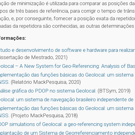
ção de minimização é utilizada para comparar as posições da
pos de três bases de referência, para corrigir o tempo de trâns
ção, e, por conseguinte, fornecer a posição exata da repet
adas da repetidora são conhecidas, as outras determinações 
nformações:
tudo e desenvolvimento de software e hardware para realizar
issertação de Mestrado, 2021)
olocal – A New System for Geo-Referencing: Analysis of Base
plementação das funções básicas do Geolocal: um sistema d
NSS
. (Relatório MackPesquisa, 2020)
álise gráfica do PDOP no sistema Geolocal.
(BTSym, 2019)
olocal: um sistema de navegação brasileiro independente d
plementação das funções básicas do Geolocal: um sistema d
NSS
. (Projeto MackPesquisa, 2018)
OP simulations of Geolocal: a geo-referencing system ind
plantação de um Sistema de Georreferenciamento independe