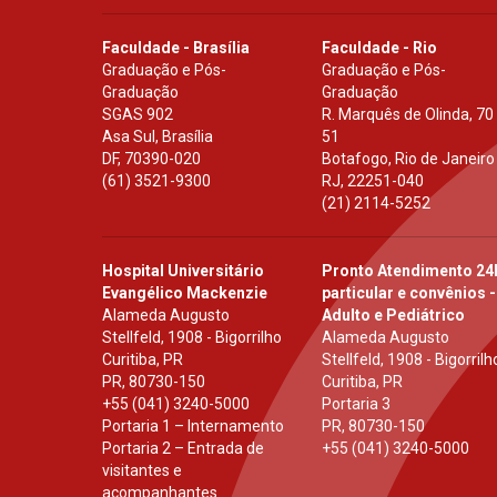
Faculdade - Brasília
Faculdade - Rio
Graduação e Pós-
Graduação e Pós-
Graduação
Graduação
SGAS 902
R. Marquês de Olinda, 70
Asa Sul, Brasília
51
DF
,
70390-020
Botafogo, Rio de Janeiro
(61) 3521-9300
RJ
,
22251-040
(21) 2114-5252
Hospital Universitário
Pronto Atendimento 24
Evangélico Mackenzie
particular e convênios -
Alameda Augusto
Adulto e Pediátrico
Stellfeld, 1908 - Bigorrilho
Alameda Augusto
Curitiba, PR
Stellfeld, 1908 - Bigorrilh
PR
,
80730-150
Curitiba, PR
+55 (041) 3240-5000
Portaria 3
Portaria 1 – Internamento
PR
,
80730-150
Portaria 2 – Entrada de
+55 (041) 3240-5000
visitantes e
acompanhantes