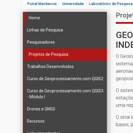
Portal Mackenzie
Universidade
Laboratórios de Pesquisa
Proje
Home
Linhas de Pesquisa
GEO
IND
Pesquisadores
Projetos de Pesquisa
O Geolo
sistema
Trabalhos Desenvolvidos
aeronav
geoposi
Curso de Geoprocessamento com QGIS2
O siste
Curso de Geoprocessamento com QGIS3
- Módulo I
estaçõe
uma repe
Drones e GNSS
O sinal 
Recursos
bases, 