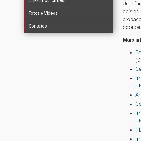
Links importantes
Uma fun
dois gru
Fotos e Videos
propaga
Contatos
coorden
Mais i
Es
(D
Ge
Im
G
An
Ge
Im
G
PD
Im