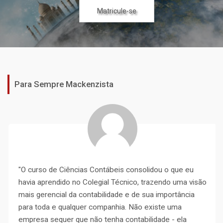
Matricule-se
Matricule-se
Matricule-se
Matricule-se
Matricule-se
Matricule-se
Matricule-se
Para Sempre Mackenzista
"O curso de Ciências Contábeis consolidou o que eu
havia aprendido no Colegial Técnico, trazendo uma visão
mais gerencial da contabilidade e de sua importância
para toda e qualquer companhia. Não existe uma
empresa sequer que não tenha contabilidade - ela