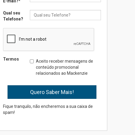
E-mail?
*
Qual seu
Seminário discute desafios
Telefone?
das novas tecnologias em
sistemas solares
residenciais
04.08.2026
Mackenzie recepciona os
Termos
Aceito receber mensagens de
calouros do segundo
conteúdo promocional
semestre de 2026
relacionados ao Mackenzie
04.08.2026
Como o Colégio Mackenzie
Brasília prepara seus
estudantes para o PAS antes
Fique tranquilo, não encheremos a sua caixa de
mesmo do Ensino Médio
spam!
04.08.2026