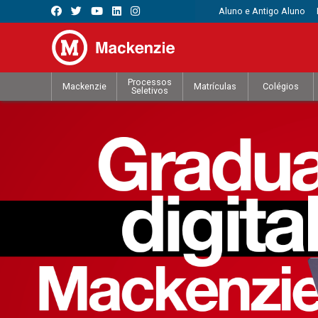
Aluno e Antigo Aluno
Processos
Mackenzie
Matrículas
Colégios
Seletivos