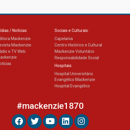
Como os pais podem investir
na educação dos filhos além
da escola
04.08.2026
ídias / Notícias:
Sociais e Culturais:
ditora Mackenzie
Capelania
evista Mackenzie
Centro Histórico e Cultural
ádio e TV Web
Mackenzie Voluntário
ackenzie
Responsabilidade Social
otícias
Hospitais:
Hospital Universitário
Evangélico Mackenzie
Hospital Evangélico
#mackenzie1870