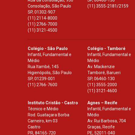
Rua da Consolação, 930
SP
,
06460-130
Consolação, São Paulo
(11) 3555-2181/2159
SP
,
01302-907
(11) 2114-8000
(11) 2766-7000
(11) 3121-4500
Colégio - São Paulo
Colégio - Tamboré
Infantil, Fundamental e
Infantil, Fundamental e
Médio
Médio
Rua Itambé, 145
Av. Mackenzie
Higienópolis, São Paulo
Tamboré, Barueri
SP
,
01239-001
SP
,
06460-130
(11) 2766-7600
(11) 3555-2000
(11) 3121-4600
Instituto Cristão - Castro
Agnes – Recife
Técnico e Médio
Infantil, Fundamental e
Rod. Guataçara Borba
Médio
Carneiro, km 03
Av. Rui Barbosa, 704
Castro
Graças, Recife
PR
,
84165-720
PE
,
52011-040