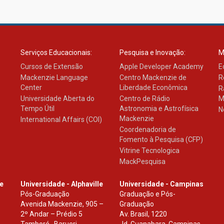
Serviços Educacionais:
Pesquisa e Inovação:
M
Cursos de Extensão
Apple Developer Academy
E
Mackenzie Language
Centro Mackenzie de
R
Center
Liberdade Econômica
R
Universidade Aberta do
Centro de Rádio
M
Tempo Útil
Astronomia e Astrofísica
N
Mackenzie
International Affairs (COI)
Coordenadoria de
Fomento à Pesquisa (CFP)
Vitrine Tecnologica
MackPesquisa
le
Universidade - Alphaville
Universidade - Campinas
Pós-Graduação
Graduação e Pós-
Avenida Mackenzie, 905 –
Graduação
2º Andar – Prédio 5
Av. Brasil, 1220