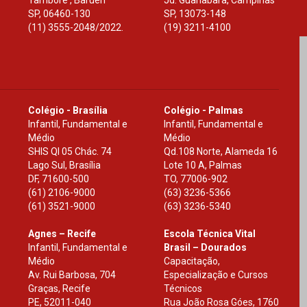
Tamboré , Barueri
Jd. Guanabara, Campinas
SP
,
06460-130
SP
,
13073-148
(11) 3555-2048/2022.
(19) 3211-4100
Colégio - Brasília
Colégio - Palmas
Infantil, Fundamental e
Infantil, Fundamental e
Médio
Médio
SHIS Ql 05 Chác. 74
Qd.108 Norte, Alameda 16
Lago Sul, Brasília
Lote 10 A, Palmas
DF
,
71600-500
TO
,
77006-902
(61) 2106-9000
(63) 3236-5366
(61) 3521-9000
(63) 3236-5340
Agnes – Recife
Escola Técnica Vital
Infantil, Fundamental e
Brasil – Dourados
Médio
Capacitação,
Av. Rui Barbosa, 704
Especialização e Cursos
Graças, Recife
Técnicos
PE
,
52011-040
Rua João Rosa Góes, 1760