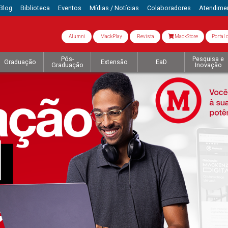
Blog
Biblioteca
Eventos
Mídias / Notícias
Colaboradores
Atendime
Alumni
MackPlay
Revista
MackStore
Portal 
Pós-
Pesquisa e
Graduação
Extensão
EaD
Graduação
Inovação