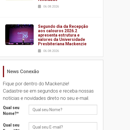
06.08.2026
Segundo dia da Recepção
aos calouros 2026.2
apresenta estrutura e
valores da Universidade
Presbiteriana Mackenzie
06.08.2026
News Conexão
Nova apresentação do
Centro de Música Brasileira
homenageia artista
Fique por dentro do Mackenzie!
brasileira
Cadastre-se em segundos e receba nossas
05.08.2026
notícias e novidades direto no seu e-mail.
Qual seu
Universidade Mackenzie
Nome?
*
realizará nova edição da
Feira EducationUSA
Qual seu
05.08.2026