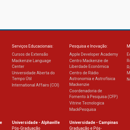
Serviços Educacionais:
Pesquisa e Inovação:
M
Cursos de Extensão
Apple Developer Academy
E
Mackenzie Language
Centro Mackenzie de
R
Center
Liberdade Econômica
R
Universidade Aberta do
Centro de Rádio
M
Tempo Útil
Astronomia e Astrofísica
N
Mackenzie
International Affairs (COI)
Coordenadoria de
Fomento à Pesquisa (CFP)
Vitrine Tecnologica
MackPesquisa
le
Universidade - Alphaville
Universidade - Campinas
Pós-Graduação
Graduação e Pós-