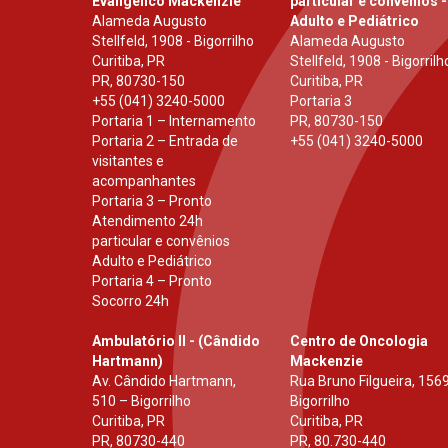
Evangélico Mackenzie
particular e convênios -
Alameda Augusto
Adulto e Pediátrico
Stellfeld, 1908 - Bigorrilho
Alameda Augusto
Curitiba, PR
Stellfeld, 1908 - Bigorrilh
PR
,
80730-150
Curitiba, PR
+55 (041) 3240-5000
Portaria 3
Portaria 1 – Internamento
PR
,
80730-150
Portaria 2 – Entrada de
+55 (041) 3240-5000
visitantes e
acompanhantes
Portaria 3 – Pronto
Atendimento 24h
particular e convênios
Adulto e Pediátrico
Portaria 4 – Pronto
Socorro 24h
Ambulatório II - (Cândido
Centro de Oncologia
Hartmann)
Mackenzie
Av. Cândido Hartmann,
Rua Bruno Filgueira, 1569
510 – Bigorrilho
Bigorrilho
Curitiba, PR
Curitiba, PR
PR
,
80730-440
PR
,
80.730-440