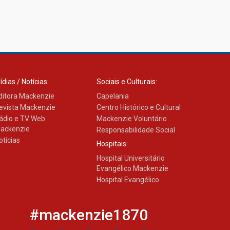
ídias / Notícias:
Sociais e Culturais:
ditora Mackenzie
Capelania
evista Mackenzie
Centro Histórico e Cultural
ádio e TV Web
Mackenzie Voluntário
ackenzie
Responsabilidade Social
otícias
Hospitais:
Hospital Universitário
Evangélico Mackenzie
Hospital Evangélico
#mackenzie1870