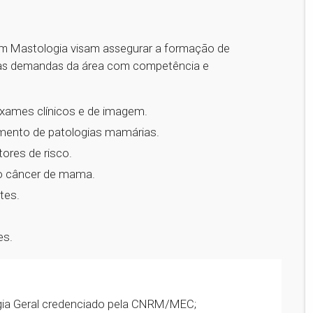
 em Mastologia visam assegurar a formação de
r às demandas da área com competência e
exames clínicos e de imagem.
amento de patologias mamárias.
res de risco.
o câncer de mama.
tes.
es.
rgia Geral credenciado pela CNRM/MEC;