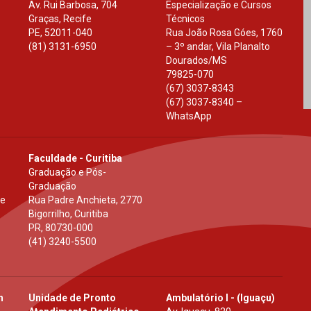
Av. Rui Barbosa, 704
Especialização e Cursos
Graças, Recife
Técnicos
PE
,
52011-040
Rua João Rosa Góes, 1760
(81) 3131-6950
– 3º andar, Vila Planalto
Dourados
/
MS
79825-070
(67) 3037-8343
(67) 3037-8340 –
WhatsApp
Faculdade - Curitiba
Graduação e Pós-
Graduação
 e
Rua Padre Anchieta, 2770
Bigorrilho, Curitiba
PR
,
80730-000
(41) 3240-5500
h
Unidade de Pronto
Ambulatório I - (Iguaçu)