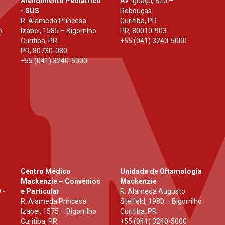
Atendimento Pediátrico
Av. Iguaçu, 820 –
- SUS
Rebouças
R. Alameda Princesa
Curitiba, PR
o
Izabel, 1585 – Bigorrilho
PR
,
80010-903
Curitiba, PR
+55 (041) 3240-5000
PR
,
80730-080
+55 (041) 3240-5000
Centro Médico
Unidade de Oftamologia
Mackenzie – Convênios
Mackenzie
 -
e Particular
R. Alameda Augusto
R. Alameda Princesa
Stelfeld, 1980 – Bigorrilho
Izabel, 1575 – Bigorrilho
Curitiba, PR
Curitiba, PR
+55 (041) 3240-5000