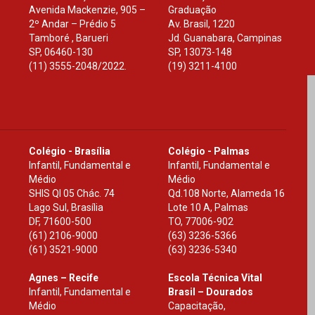
Avenida Mackenzie, 905 –
Graduação
2º Andar – Prédio 5
Av. Brasil, 1220
Tamboré , Barueri
Jd. Guanabara, Campinas
SP
,
06460-130
SP
,
13073-148
(11) 3555-2048/2022.
(19) 3211-4100
Colégio - Brasília
Colégio - Palmas
Infantil, Fundamental e
Infantil, Fundamental e
Médio
Médio
SHIS Ql 05 Chác. 74
Qd.108 Norte, Alameda 16
Lago Sul, Brasília
Lote 10 A, Palmas
DF
,
71600-500
TO
,
77006-902
(61) 2106-9000
(63) 3236-5366
(61) 3521-9000
(63) 3236-5340
Agnes – Recife
Escola Técnica Vital
Infantil, Fundamental e
Brasil – Dourados
Médio
Capacitação,