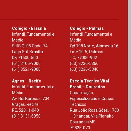
Colégio - Brasília
Colégio - Palmas
Infantil, Fundamental e
Infantil, Fundamental e
Médio
Médio
SHIS Ql 05 Chác. 74
Qd.108 Norte, Alameda 16
Lago Sul, Brasília
Lote 10 A, Palmas
DF
,
71600-500
TO
,
77006-902
(61) 2106-9000
(63) 3236-5366
(61) 3521-9000
(63) 3236-5340
Agnes – Recife
Escola Técnica Vital
Infantil, Fundamental e
Brasil – Dourados
Médio
Capacitação,
Av. Rui Barbosa, 704
Especialização e Cursos
Graças, Recife
Técnicos
PE
,
52011-040
Rua João Rosa Góes, 1760
(81) 3131-6950
– 3º andar, Vila Planalto
Dourados
/
MS
79825-070