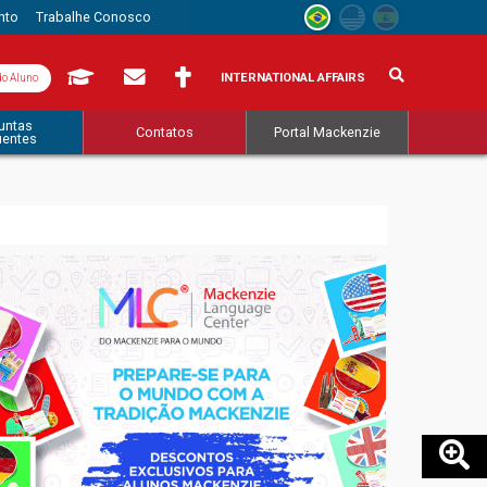
nto
Trabalhe Conosco
INTERNATIONAL AFFAIRS
do Aluno
untas
Contatos
Portal Mackenzie
uentes