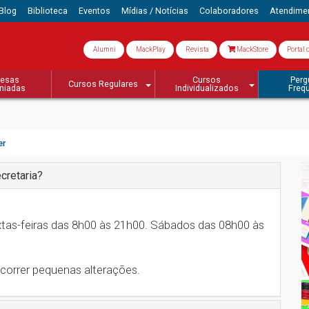
Blog
Biblioteca
Eventos
Mídias / Notícias
Colaboradores
Atendime
Alumni
MackPlay
Revista
MackStore
Portal 
esas
Cursos
Perg
Cursos Regulares
niadas
Individualizados
Freq
er
cretaria?
xtas-feiras das 8h00 às 21h00. Sábados das 08h00 às
 ocorrer pequenas alterações.