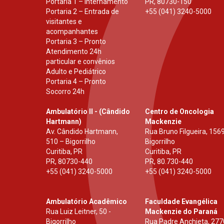
Portaria 1 – Internamento
PR
,
80730-150
Portaria 2 – Entrada de
+55 (041) 3240-5000
visitantes e
acompanhantes
Portaria 3 – Pronto
Atendimento 24h
particular e convênios
Adulto e Pediátrico
Portaria 4 – Pronto
Socorro 24h
Ambulatório II - (Cândido
Centro de Oncologia
Hartmann)
Mackenzie
Av. Cândido Hartmann,
Rua Bruno Filgueira, 1569
510 – Bigorrilho
Bigorrilho
Curitiba, PR
Curitiba, PR
PR
,
80730-440
PR
,
80.730-440
+55 (041) 3240-5000
+55 (041) 3240-5000
Ambulatório Acadêmico
Faculdade Evangélica
Rua Luiz Leitner, 50 -
Mackenzie do Paraná
Bigorrilho
Rua Padre Anchieta, 277