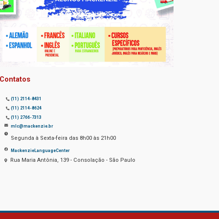
Contatos
(11) 2114-8431
(11) 2114-8624
(11) 2766-7313
mlc@mackenzie.br
Segunda à Sexta-feira das 8h00 às 21h00
MackenzieLanguageCenter
Rua Maria Antônia, 139 - Consolação - São Paulo