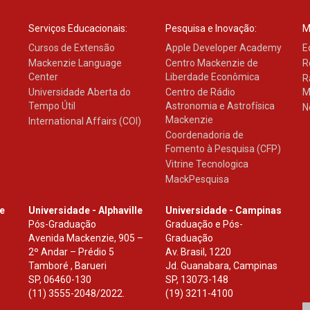
Serviços Educacionais:
Pesquisa e Inovação:
M
Cursos de Extensão
Apple Developer Academy
E
Mackenzie Language
Centro Mackenzie de
R
Center
Liberdade Econômica
R
Universidade Aberta do
Centro de Rádio
M
Tempo Útil
Astronomia e Astrofísica
N
Mackenzie
International Affairs (COI)
Coordenadoria de
Fomento à Pesquisa (CFP)
Vitrine Tecnologica
MackPesquisa
le
Universidade - Alphaville
Universidade - Campinas
Pós-Graduação
Graduação e Pós-
Avenida Mackenzie, 905 –
Graduação
2º Andar – Prédio 5
Av. Brasil, 1220
Tamboré , Barueri
Jd. Guanabara, Campinas
SP
,
06460-130
SP
,
13073-148
(11) 3555-2048/2022.
(19) 3211-4100