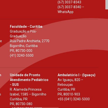
(67) 3037-8343
(67) 3037-8340 –
WhatsApp
Faculdade - Curitiba
Graduação e Pós-
Graduação
 e
Rua Padre Anchieta, 2770
Bigorrilho, Curitiba
PR
,
80730-000
(41) 3240-5500
h
Unidade de Pronto
Ambulatório I - (Iguaçu)
Atendimento Pediátrico
Av. Iguaçu, 820 –
- SUS
Rebouças
R. Alameda Princesa
Curitiba, PR
o
Izabel, 1585 – Bigorrilho
PR
,
80010-903
Curitiba, PR
+55 (041) 3240-5000
PR
,
80730-080