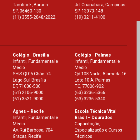
Tamboré , Barueri
Jd. Guanabara, Campinas
SP
,
06460-130
SP
,
13073-148
(11) 3555-2048/2022.
(19) 3211-4100
Colégio - Brasília
Colégio - Palmas
Infantil, Fundamental e
Infantil, Fundamental e
Médio
Médio
SHIS Ql 05 Chác. 74
Qd.108 Norte, Alameda 16
Lago Sul, Brasília
Lote 10 A, Palmas
DF
,
71600-500
TO
,
77006-902
(61) 2106-9000
(63) 3236-5366
(61) 3521-9000
(63) 3236-5340
Agnes – Recife
Escola Técnica Vital
Infantil, Fundamental e
Brasil – Dourados
Médio
Capacitação,
Av. Rui Barbosa, 704
Especialização e Cursos
Graças, Recife
Técnicos