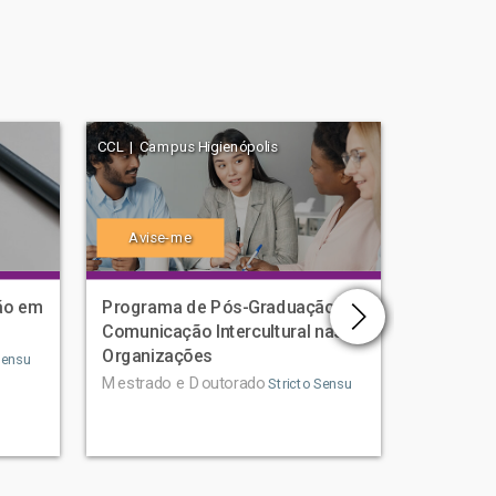
CCL | Campus Higienópolis
CCBS | Cam
Avise-me
Avise
ão em
Programa de Pós-Graduação em
Program
Comunicação Intercultural nas
Ciências
Organizações
Humano
Sensu
Mestrado e Doutorado
Mestrado
Stricto Sensu