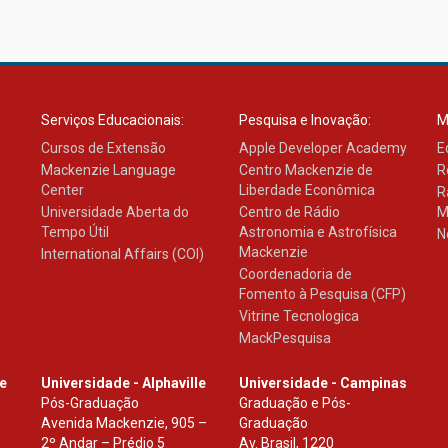
Serviços Educacionais:
Pesquisa e Inovação:
M
Cursos de Extensão
Apple Developer Academy
E
Mackenzie Language
Centro Mackenzie de
R
Center
Liberdade Econômica
R
Universidade Aberta do
Centro de Rádio
M
Tempo Útil
Astronomia e Astrofísica
N
Mackenzie
International Affairs (COI)
Coordenadoria de
Fomento à Pesquisa (CFP)
Vitrine Tecnologica
MackPesquisa
le
Universidade - Alphaville
Universidade - Campinas
Pós-Graduação
Graduação e Pós-
Avenida Mackenzie, 905 –
Graduação
2º Andar – Prédio 5
Av. Brasil, 1220