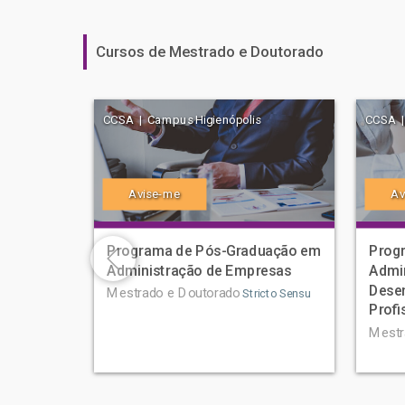
Cursos de Mestrado e Doutorado
CCSA | Campus Higienópolis
CCSA |
Avise-me
Av
Programa de Pós-Graduação em
Prog
Administração de Empresas
Admi
Desen
Mestrado e Doutorado
Stricto Sensu
Profi
Mestr