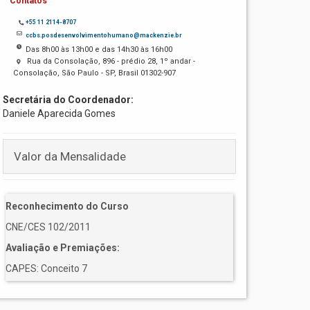
Contatos
+55 11 2114-8707
ccbs.posdesenvolvimentohumano@mackenzie.br
Das 8h00 às 13h00 e das 14h30 às 16h00
Rua da Consolação, 896 - prédio 28, 1º andar -
Consolação, São Paulo - SP, Brasil 01302-907
Secretária do Coordenador:
Daniele Aparecida Gomes
Valor da Mensalidade
Reconhecimento do Curso
CNE/CES 102/2011
Avaliação e Premiações:
CAPES: Conceito 7