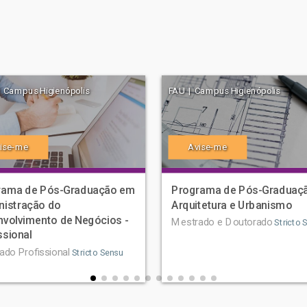
 Campus Higienópolis
FAU | Campus Higienópolis
ise-me
Avise-me
rama de Pós-Graduação em
Programa de Pós-Graduaç
nistração do
Arquitetura e Urbanismo
volvimento de Negócios -
Mestrado e Doutorado
Stricto 
ssional
ado Profissional
Stricto Sensu