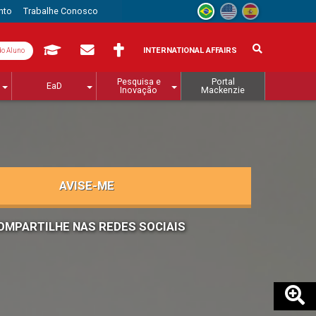
nto
Trabalhe Conosco
INTERNATIONAL AFFAIRS
do Aluno
Pesquisa e
Portal
EaD
Inovação
Mackenzie
AVISE-ME
OMPARTILHE NAS REDES SOCIAIS