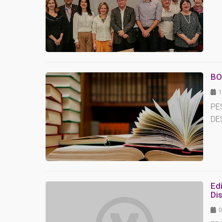
BO
1
PE
DE
Ed
Di
0