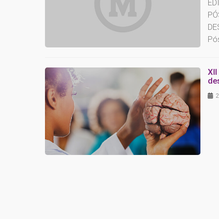
ED
PÓ
DE
Pó
XII
de
2