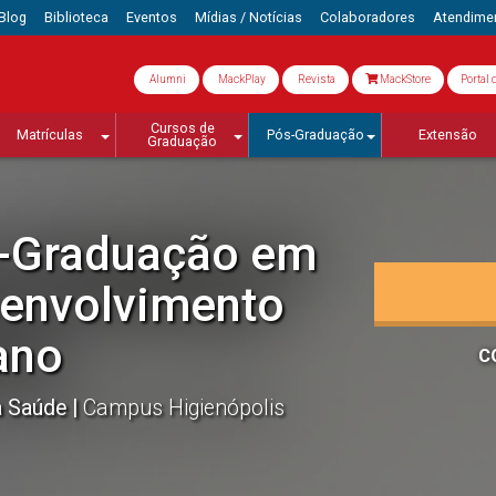
Blog
Biblioteca
Eventos
Mídias / Notícias
Colaboradores
Atendime
Alumni
MackPlay
Revista
MackStore
Portal 
Cursos de
Matrículas
Pós-Graduação
Extensão
Graduação
-Graduação em
senvolvimento
ano
C
da Saúde
Campus Higienópolis