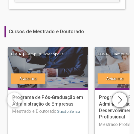
Cursos de Mestrado e Doutorado
CCSA | Campus Higienópolis
CCSA | Campus Higi
Avise-me
Avise-me
Programa de Pós-Graduação em
Programa de P
Administração de Empresas
Administração 
Desenvolviment
Mestrado e Doutorado
Stricto Sensu
Profissional
Mestrado Profissi