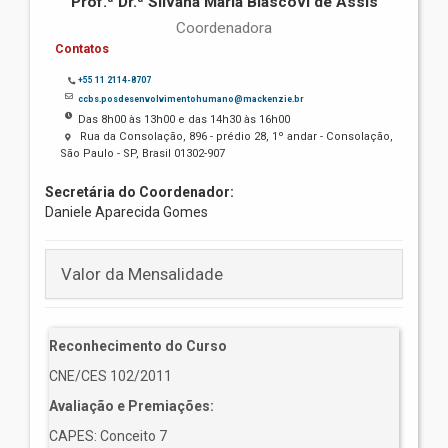
Prof.ª Dr.ª Silvana Maria Blascovi de Assis
Coordenadora
Contatos
+55 11 2114-8707
ccbs.posdesenvolvimentohumano@mackenzie.br
Das 8h00 às 13h00 e das 14h30 às 16h00
Rua da Consolação, 896 - prédio 28, 1º andar - Consolação,
São Paulo - SP, Brasil 01302-907
Secretária do Coordenador:
Daniele Aparecida Gomes
Valor da Mensalidade
Reconhecimento do Curso
CNE/CES 102/2011
Avaliação e Premiações:
CAPES: Conceito 7