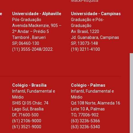
MackPesquisa
le
Universidade - Alphaville
Universidade - Campinas
Pós-Graduação
Graduação e Pós-
Avenida Mackenzie, 905 –
Graduação
2º Andar – Prédio 5
Av. Brasil, 1220
Tamboré , Barueri
Jd. Guanabara, Campinas
SP
,
06460-130
SP
,
13073-148
(11) 3555-2048/2022.
(19) 3211-4100
Colégio - Brasília
Colégio - Palmas
Infantil, Fundamental e
Infantil, Fundamental e
Médio
Médio
SHIS Ql 05 Chác. 74
Qd.108 Norte, Alameda 16
Lago Sul, Brasília
Lote 10 A, Palmas
DF
,
71600-500
TO
,
77006-902
(61) 2106-9000
(63) 3236-5366
(61) 3521-9000
(63) 3236-5340