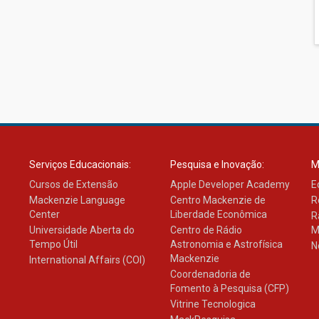
Serviços Educacionais:
Pesquisa e Inovação:
M
Cursos de Extensão
Apple Developer Academy
E
Mackenzie Language
Centro Mackenzie de
R
Center
Liberdade Econômica
R
Universidade Aberta do
Centro de Rádio
M
Tempo Útil
Astronomia e Astrofísica
N
Mackenzie
International Affairs (COI)
Coordenadoria de
Fomento à Pesquisa (CFP)
Vitrine Tecnologica