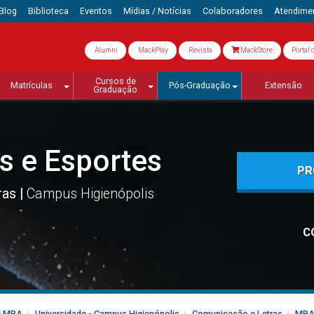
Blog
Biblioteca
Eventos
Mídias / Notícias
Colaboradores
Atendime
Alumni
MackPlay
Revista
MackStore
Portal 
Cursos de
Matrículas
Pós-Graduação
Extensão
Graduação
 e Esportes
PR
ras
Campus Higienópolis
C
e MBA
Universidade - Campus Higienópolis
Comunicação e Letras
MBA 