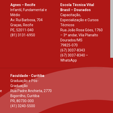
Agnes – Recife
Escola Técnica Vital
Infantil, Fundamental e
Brasil – Dourados
Médio
Capacitação,
Av. Rui Barbosa, 704
Especialização e Cursos
Graças, Recife
Técnicos
PE
,
52011-040
Rua João Rosa Góes, 1760
(81) 3131-6950
– 3º andar, Vila Planalto
Dourados
/
MS
79825-070
(67) 3037-8343
(67) 3037-8340 –
WhatsApp
Faculdade - Curitiba
Graduação e Pós-
Graduação
 e
Rua Padre Anchieta, 2770
Bigorrilho, Curitiba
PR
,
80730-000
(41) 3240-5500