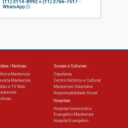
(11) 2114-8992
e
(11) 2766-7517
-
WhatsApp
ídias / Notícias:
Sociais e Culturais:
ditora Mackenzie
Capelania
evista Mackenzie
Centro Histórico e Cultural
ádio e TV Web
Mackenzie Voluntário
ackenzie
Responsabilidade Social
otícias
Hospitais:
Hospital Universitário
Evangélico Mackenzie
Hospital Evangélico