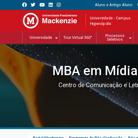
Aluno e Antigo Aluno
Universidade - Campus
Higienópolis
Processos
Universidade
Tour Virtual 360°
Seletivos
MBA em Mídias
Centro de Comunicação e Let
Portal Mackenzie
Programas de Pós-Graduação
Pós 