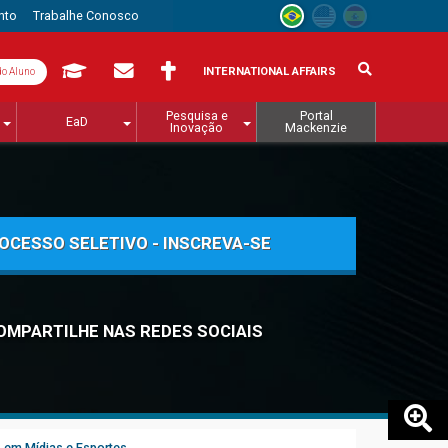
nto
Trabalhe Conosco
INTERNATIONAL AFFAIRS
do Aluno
Pesquisa e
Portal
EaD
Inovação
Mackenzie
OCESSO SELETIVO - INSCREVA-SE
OMPARTILHE NAS REDES SOCIAIS
em Mídias e Esportes