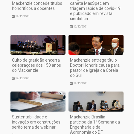
Mackenzie concede títulos
caneta MasSpec em
honoríficos a docentes
triagem rápida de covid-19
é publicado em revista
19/10/2021
cientiífica
19/10/2021
Culto de gratidão encerra
Mackenzie entrega título
celebrações dos 150 anos
Doctor Honoris causa para
do Mackenzie
pastor de Igreja da Coreia
do Sul
19/10/2021
19/10/2021
Sustentabilidade e
Mackenzie Brasília
inovação em construções
participa da 1ª Semana da
serão tema de webinar
Engenharia e da
Agronomia do DF