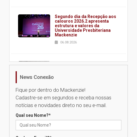
Segundo dia da Recepção aos
calouros 2026.2 apresenta
estrutura e valores da
Universidade Presbiteriana
Mackenzie
06.08.2026
Nova apresentação do Centro
de Música Brasileira
homenageia artista brasileira
News Conexão
05.08.2026
Fique por dentro do Mackenzie!
Cadastre-se em segundos e receba nossas
Universidade Mackenzie
notícias e novidades direto no seu e-mail.
realizará nova edição da Feira
EducationUSA
Qual seu Nome?
*
05.08.2026