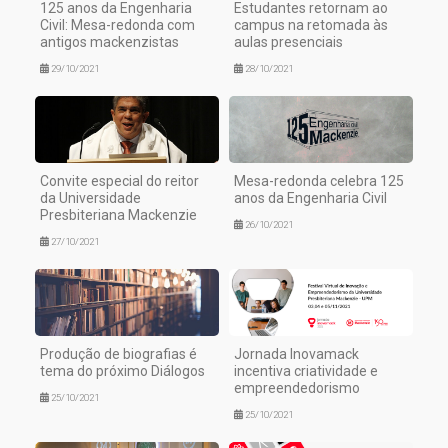
125 anos da Engenharia
Estudantes retornam ao
Civil: Mesa-redonda com
campus na retomada às
antigos mackenzistas
aulas presenciais
29/10/2021
28/10/2021
Convite especial do reitor
Mesa-redonda celebra 125
da Universidade
anos da Engenharia Civil
Presbiteriana Mackenzie
26/10/2021
27/10/2021
Produção de biografias é
Jornada Inovamack
tema do próximo Diálogos
incentiva criatividade e
empreendedorismo
25/10/2021
25/10/2021