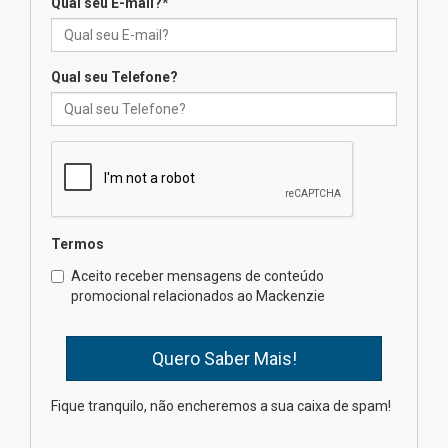
Qual seu E-mail?
*
Seminário discute desafios
das novas tecnologias em
sistemas solares residenciais
04.08.2026
Qual seu Telefone?
Mackenzie recepciona os
calouros do segundo semestre
de 2026
04.08.2026
Termos
Como o Colégio Mackenzie
Brasília prepara seus
Aceito receber mensagens de conteúdo
estudantes para o PAS antes
promocional relacionados ao Mackenzie
mesmo do Ensino Médio
04.08.2026
Como os pais podem investir
Fique tranquilo, não encheremos a sua caixa de spam!
na educação dos filhos além da
escola