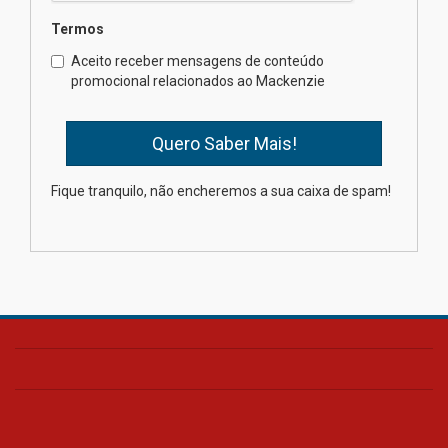
Termos
Como o Colégio Mackenzie
Brasília prepara seus
Aceito receber mensagens de conteúdo
estudantes para o PAS antes
promocional relacionados ao Mackenzie
mesmo do Ensino Médio
04.08.2026
Como os pais podem investir
Fique tranquilo, não encheremos a sua caixa de spam!
na educação dos filhos além da
escola
04.08.2026