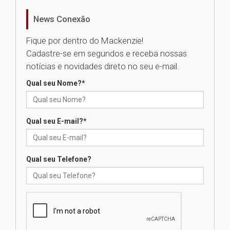
de Música Brasileira
homenageia artista brasileira
News Conexão
05.08.2026
Fique por dentro do Mackenzie!
Cadastre-se em segundos e receba nossas
Universidade Mackenzie
notícias e novidades direto no seu e-mail.
realizará nova edição da Feira
EducationUSA
Qual seu Nome?
*
05.08.2026
Qual seu E-mail?
*
Seminário discute desafios
das novas tecnologias em
sistemas solares residenciais
04.08.2026
Qual seu Telefone?
Mackenzie recepciona os
calouros do segundo semestre
de 2026
04.08.2026