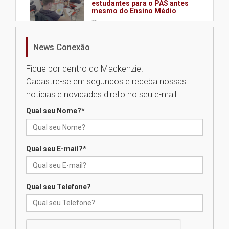
estudantes para o PAS antes
mesmo do Ensino Médio
04.08.2026
News Conexão
Como os pais podem investir
na educação dos filhos além da
Fique por dentro do Mackenzie!
escola
Cadastre-se em segundos e receba nossas
04.08.2026
notícias e novidades direto no seu e-mail.
Qual seu Nome?
*
XIII Fórum de Aprendizagem
Transformadora reúne
docentes para debater
inovação e desafios da
Qual seu E-mail?
*
educação superior
04.08.2026
Qual seu Telefone?
Professora do Mackenzie é
finalista do Prêmio Jabuti com
obra sobre ética e arquitetura
contemporânea