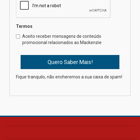
04.08.2026
Semana Internacional
Termos
Mackenzie promove parcerias
internacionais
Aceito receber mensagens de conteúdo
promocional relacionados ao Mackenzie
03.08.2026
Oncologista do HUEM ressalta
importância da prevenção e
diagnóstico precoce do câncer
Fique tranquilo, não encheremos a sua caixa de spam!
de pulmão
03.08.2026