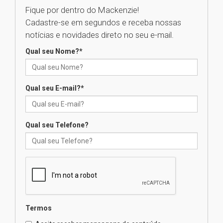
Como os pais podem investir
na educação dos filhos além da
Fique por dentro do Mackenzie!
escola
Cadastre-se em segundos e receba nossas
04.08.2026
notícias e novidades direto no seu e-mail.
Qual seu Nome?
*
XIII Fórum de Aprendizagem
Transformadora reúne
docentes para debater
inovação e desafios da
Qual seu E-mail?
*
educação superior
04.08.2026
Qual seu Telefone?
Professora do Mackenzie é
finalista do Prêmio Jabuti com
obra sobre ética e arquitetura
contemporânea
04.08.2026
Semana Internacional
Termos
Mackenzie promove parcerias
internacionais