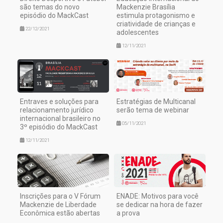
são temas do novo
Mackenzie Brasília
episódio do MackCast
estimula protagonismo e
criatividade de crianças e
22/12/2021
adolescentes
12/11/2021
Entraves e soluções para
Estratégias de Multicanal
relacionamento jurídico
serão tema de webinar
internacional brasileiro no
05/11/2021
3º episódio do MackCast
12/11/2021
Inscrições para o V Fórum
ENADE: Motivos para você
Mackenzie de Liberdade
se dedicar na hora de fazer
Econômica estão abertas
a prova