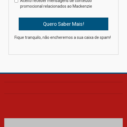
Aceito receber mensagens de conteúdo
promocional relacionados ao Mackenzie
03.08.2026
Oncologista do HUEM ressalta
importância da prevenção e
diagnóstico precoce do câncer
Fique tranquilo, não encheremos a sua caixa de spam!
de pulmão
03.08.2026