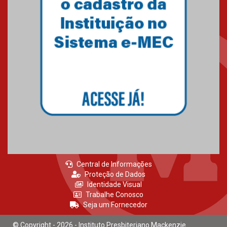
Central de Informações
Proteção de Dados
Identidade Visual
Trabalhe Conosco
Seja um Fornecedor
© Copyright - 2026 - Instituto Presbiteriano Mackenzie