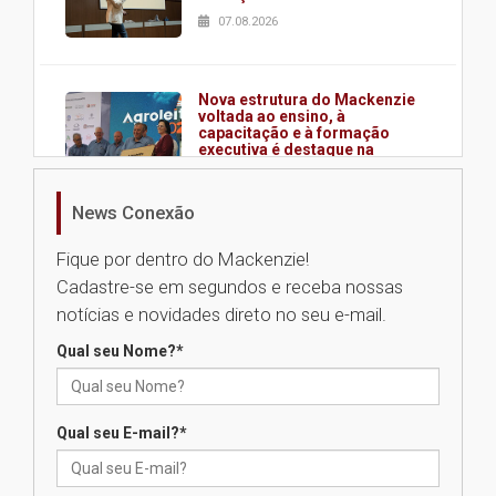
07.08.2026
Nova estrutura do Mackenzie
voltada ao ensino, à
capacitação e à formação
executiva é destaque na
abertura da Agroleite 2026
06.08.2026
News Conexão
Fique por dentro do Mackenzie!
Fronteiras do Pensamento
Cadastre-se em segundos e receba nossas
reúne Ana Suy e Gabriel Rolón
em debate inédito sobre os
notícias e novidades direto no seu e-mail.
caminhos da felicidade
06.08.2026
Qual seu Nome?
*
Segundo dia da Recepção aos
Qual seu E-mail?
*
calouros 2026.2 apresenta
estrutura e valores da
Universidade Presbiteriana
Mackenzie