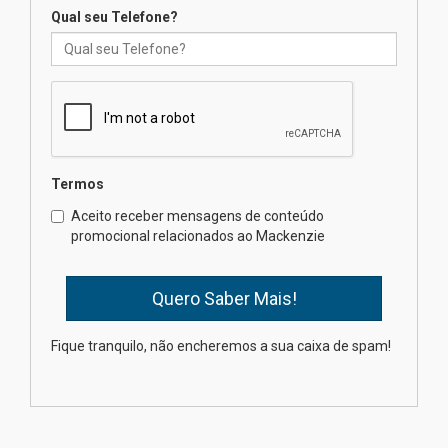
Qual seu Telefone?
06.08.2026
Nova apresentação do Centro
de Música Brasileira
homenageia artista brasileira
05.08.2026
Termos
Universidade Mackenzie
Aceito receber mensagens de conteúdo
realizará nova edição da Feira
promocional relacionados ao Mackenzie
EducationUSA
05.08.2026
Seminário discute desafios
Fique tranquilo, não encheremos a sua caixa de spam!
das novas tecnologias em
sistemas solares residenciais
04.08.2026