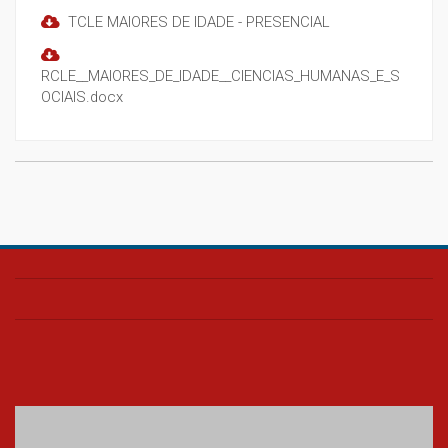
TCLE MAIORES DE IDADE - PRESENCIAL
RCLE__MAIORES_DE_IDADE__CIENCIAS_HUMANAS_E_S
OCIAIS.docx