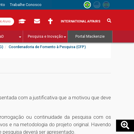
nto
Trabalhe Conosco
INTERNATIONAL AFFAIRS
do Aluno
aD
Pesquisa e Inovação
Portal Mackenzie
G)
Coordenadoria de Fomento à Pesquisa (CFP)
esentada com a justificativa que a motivou que deve
rorrogação ou continuidade da pesquisa com os
vos e na metodologia do projeto original. Havendo
e pesquisa deverá ser apresentado.