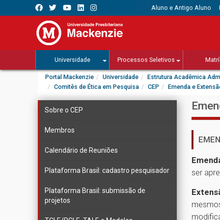
Aluno e Antigo Aluno
Universidade
Processos Seletivos
Matrí
Portal Mackenzie
Universidade
Estrutura Acadêmica Admi
Comitês de Ética em Pesquisa
CEP
Emenda e Extensã
Emen
Sobre o CEP
Membros
EMEN
Calendário de Reuniões
Emend
Plataforma Brasil: cadastro pesquisador
ser apr
Plataforma Brasil: submissão de
Extens
projetos
mesmos 
modific