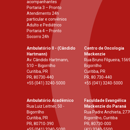
acompanhantes
Portaria 3 – Pronto
Atendimento 24h
particular e convênios
Adulto e Pediátrico
Portaria 4 – Pronto
Socorro 24h
Ambulatório II - (Cândido
Centro de Oncologia
Hartmann)
Mackenzie
Av. Cândido Hartmann,
Rua Bruno Filgueira, 1569
510 – Bigorrilho
Bigorrilho
Curitiba, PR
Curitiba, PR
PR
,
80730-440
PR
,
80.730-440
+55 (041) 3240-5000
+55 (041) 3240-5000
Ambulatório Acadêmico
Faculdade Evangélica
Rua Luiz Leitner, 50 -
Mackenzie do Paraná
Bigorrilho
Rua Padre Anchieta, 277
Curitiba, PR
Bigorrilho, Curitiba
PR
,
80710-390
PR
,
80730-000
+55 (041) 3240-5000
(41) 3240-5500