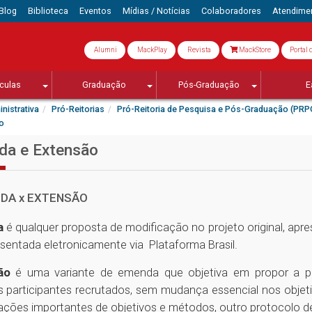
Blog
Biblioteca
Eventos
Mídias / Notícias
Colaboradores
Atendime
Alumni
MackPlay
Revista
MackStore
Portal 
culas
Graduação
Pós-Graduação
E
nistrativa
Pró-Reitorias
Pró-Reitoria de Pesquisa e Pós-Graduação (PRP
o
da e Extensão
DA x EXTENSÃO
a
é qualquer proposta de modificação no projeto original, apr
esentada eletronicamente via Plataforma Brasil.
ão
é uma variante de emenda que objetiva em propor a p
participantes recrutados, sem mudança essencial nos objeti
ações importantes de objetivos e métodos, outro protocolo d