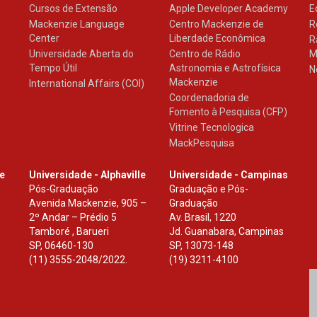
Cursos de Extensão
Apple Developer Academy
E
Mackenzie Language
Centro Mackenzie de
R
Center
Liberdade Econômica
R
Universidade Aberta do
Centro de Rádio
M
Tempo Útil
Astronomia e Astrofísica
N
Mackenzie
International Affairs (COI)
Coordenadoria de
Fomento à Pesquisa (CFP)
Vitrine Tecnologica
MackPesquisa
le
Universidade - Alphaville
Universidade - Campinas
Pós-Graduação
Graduação e Pós-
Avenida Mackenzie, 905 –
Graduação
2º Andar – Prédio 5
Av. Brasil, 1220
Tamboré , Barueri
Jd. Guanabara, Campinas
SP
,
06460-130
SP
,
13073-148
(11) 3555-2048/2022.
(19) 3211-4100