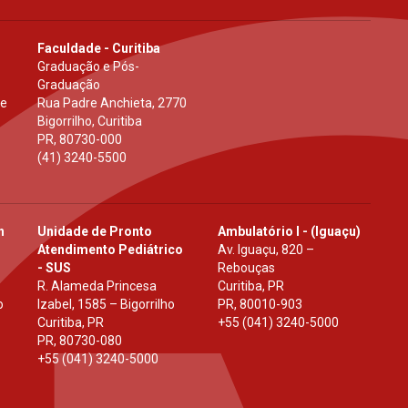
Faculdade - Curitiba
Graduação e Pós-
Graduação
 e
Rua Padre Anchieta, 2770
Bigorrilho, Curitiba
PR
,
80730-000
(41) 3240-5500
h
Unidade de Pronto
Ambulatório I - (Iguaçu)
Atendimento Pediátrico
Av. Iguaçu, 820 –
- SUS
Rebouças
R. Alameda Princesa
Curitiba, PR
o
Izabel, 1585 – Bigorrilho
PR
,
80010-903
Curitiba, PR
+55 (041) 3240-5000
PR
,
80730-080
+55 (041) 3240-5000