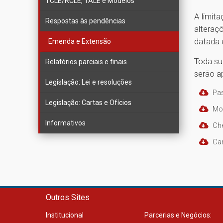
TCLE/RCLE, TALE e Modelos
A limit
Respostas às pendências
alteraç
datada e
Emenda e Extensão
Toda s
Relatórios parciais e finais
serão a
Legislação: Lei e resoluções
Pa
Legislação: Cartas e Ofícios
Mo
Informativos
Ch
Ca
Outros Sites
Institucional
Parcerias e Negócios: