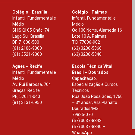
Colégio - Brasília
Colégio - Palmas
Infantil, Fundamental e
Infantil, Fundamental e
Médio
Médio
SHIS Ql 05 Chác. 74
Qd.108 Norte, Alameda 16
Lago Sul, Brasília
Lote 10 A, Palmas
DF
,
71600-500
TO
,
77006-902
(61) 2106-9000
(63) 3236-5366
(61) 3521-9000
(63) 3236-5340
Agnes – Recife
Escola Técnica Vital
Infantil, Fundamental e
Brasil – Dourados
Médio
Capacitação,
Av. Rui Barbosa, 704
Especialização e Cursos
Graças, Recife
Técnicos
PE
,
52011-040
Rua João Rosa Góes, 1760
(81) 3131-6950
– 3º andar, Vila Planalto
Dourados
/
MS
79825-070
(67) 3037-8343
(67) 3037-8340 –
WhatsApp