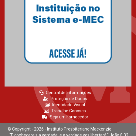
Central de Informações
Proteção de Dados
Identidade Visual
Trabalhe Conosco
Seja um Fornecedor
© Copyright - 2026 - Instituto Presbiteriano Mackenzie
"E conhecereis a verdade, e a verdade vos libertará." João 8:32