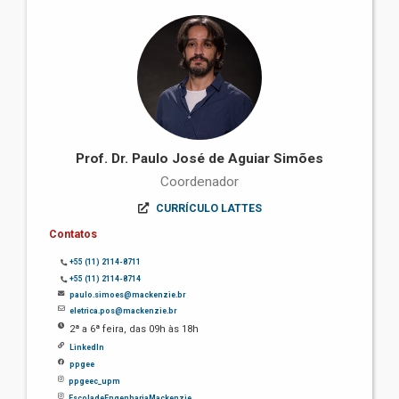
Prof. Dr. Paulo José de Aguiar Simões
Coordenador
CURRÍCULO LATTES
Contatos
+55 (11) 2114-8711
+55 (11) 2114-8714
paulo.simoes@mackenzie.br
eletrica.pos@mackenzie.br
2ª a 6ª feira, das 09h às 18h
LinkedIn
ppgee
ppgeec_upm
EscoladeEngenhariaMackenzie