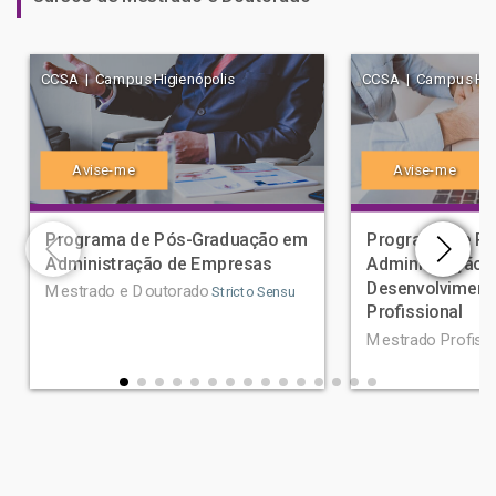
CCSA | Campus Higienópolis
CCSA | Campus Higi
Avise-me
Avise-me
Programa de Pós-Graduação em
Programa de P
Administração de Empresas
Administração 
Desenvolviment
Mestrado e Doutorado
Stricto Sensu
Profissional
Mestrado Profissi