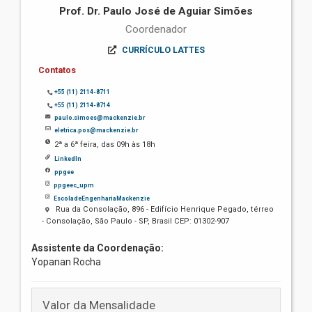
Prof. Dr. Paulo José de Aguiar Simões
Coordenador
CURRÍCULO LATTES
Contatos
+55 (11) 2114-8711
+55 (11) 2114-8714
paulo.simoes@mackenzie.br
eletrica.pos@mackenzie.br
2ª a 6ª feira, das 09h às 18h
LinkedIn
ppgee
ppgeec_upm
EscoladeEngenhariaMackenzie
Rua da Consolação, 896 - Edifício Henrique Pegado, térreo
- Consolação, São Paulo - SP, Brasil CEP: 01302-907
Assistente da Coordenação:
Yopanan Rocha
Valor da Mensalidade