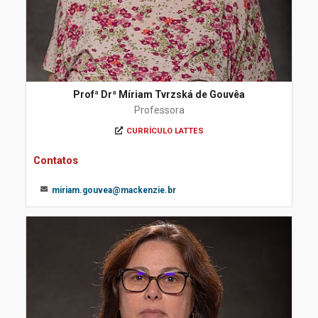
Profª Drª Míriam Tvrzská de Gouvêa
Professora
CURRÍCULO LATTES
Contatos
miriam.gouvea@mackenzie.br