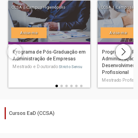
CCSA | Campus Higienópolis
CCSA | Campus Higi
Avise-me
Avise-me
Programa de Pós-Graduação em
Programa de P
Administração de Empresas
Administração 
Desenvolviment
Mestrado e Doutorado
Stricto Sensu
Profissional
Mestrado Profissi
Cursos EaD (CCSA)