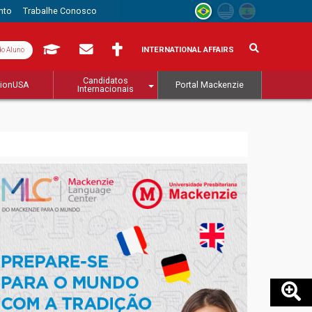
nto
Trabalhe Conosco
INTERNATIONAL AFFAIRS
do Aluno
Candidatos
tionUSA
Portal Mackenzie
Internacionais