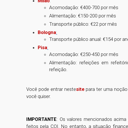
Milão
:
Acomodação: €400-700 por mês
Alimentação: €150-200 por mês
Transporte público: €22 por mês
Bologna
:
Transporte público anual: €154 por a
Pisa
:
Acomodação: €250-450 por mês
Alimentação: refeições em refeitór
refeição.
Você pode entrar neste
site
para ter uma noção 
você quiser.
IMPORTANTE
: Os valores mencionados acima
feitos pela COI. No entanto, a situação finance