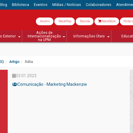
Blog
Biblioteca
Eventos
Mídias / Notícias
Colaboradores
Atendime
Alumni
MackPlay
Revista
MackStore
Portal 
Ações de
o Exterior
Internacionalização
Informações Úteis
Educa
na UPM
OI)
Artigo
Itália
03.01.2023
Comunicação - Marketing Mackenzie