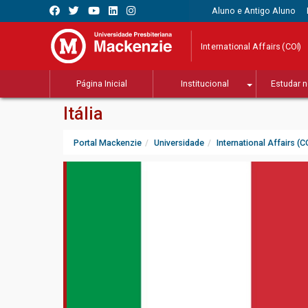
Aluno e Antigo Aluno
International Affairs (COI)
Página Inicial
Institucional
Estudar n
Itália
Portal Mackenzie
Universidade
International Affairs (C