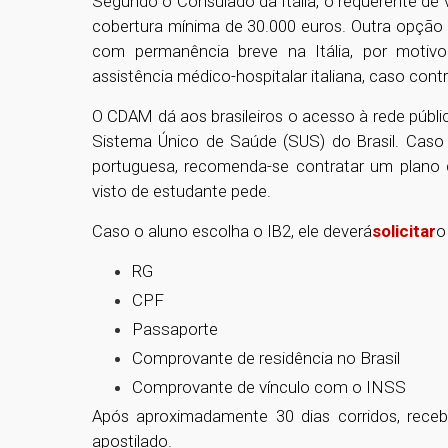
Segundo o Consulado da Itália, o requerente de
cobertura mínima de 30.000 euros. Outra opção 
com permanência breve na Itália, por motivo
assistência médico-hospitalar italiana, caso cont
O CDAM dá aos brasileiros o acesso à rede públi
Sistema Único de Saúde (SUS) do Brasil. Caso o
portuguesa, recomenda-se contratar um plano 
visto de estudante pede.
Caso o aluno escolha o IB2, ele deverá
solicitar
o
RG
CPF
Passaporte
Comprovante de residência no Brasil
Comprovante de vínculo com o INSS
Após aproximadamente 30 dias corridos, receb
apostilado.