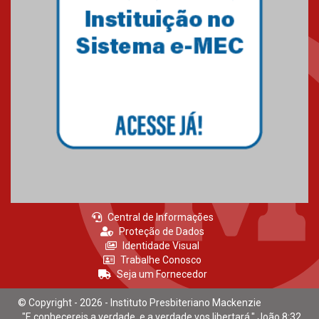
Central de Informações
Proteção de Dados
Identidade Visual
Trabalhe Conosco
Seja um Fornecedor
© Copyright - 2026 - Instituto Presbiteriano Mackenzie
"E conhecereis a verdade, e a verdade vos libertará." João 8:32