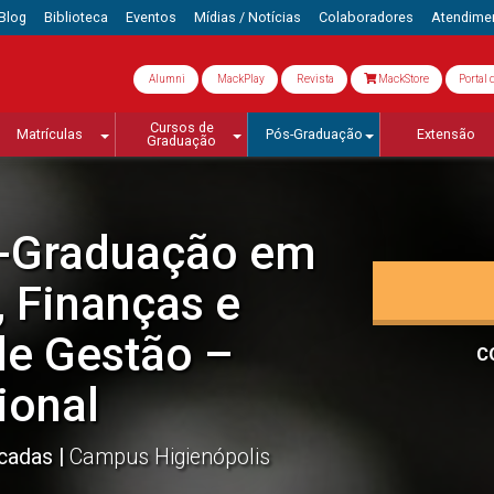
Blog
Biblioteca
Eventos
Mídias / Notícias
Colaboradores
Atendime
Alumni
MackPlay
Revista
MackStore
Portal 
Cursos de
Matrículas
Pós-Graduação
Extensão
Graduação
-Graduação em
, Finanças e
de Gestão –
C
ional
icadas
Campus Higienópolis