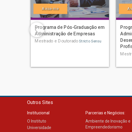
Avise-me
Av
Programa de Pós-Graduação em
Prog
Administração de Empresas
Admi
Desen
Mestrado e Doutorado
Stricto Sensu
Profi
Mestr
Outros Sites
Institucional
Parcerias e Negócios:
O Instituto
Ambiente de Inovação e
Empreendedorismo
Universidade