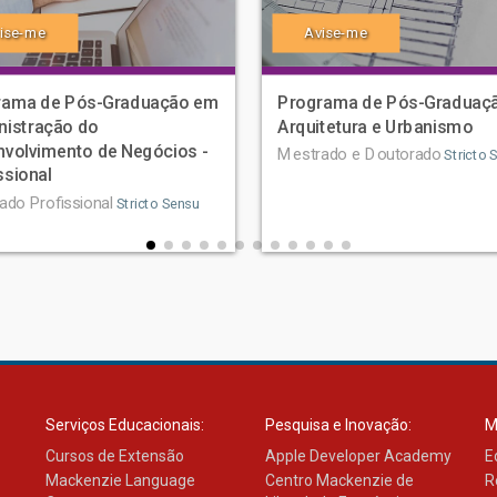
ise-me
Avise-me
rama de Pós-Graduação em
Programa de Pós-Graduaç
nistração do
Arquitetura e Urbanismo
volvimento de Negócios -
Mestrado e Doutorado
Stricto 
ssional
ado Profissional
Stricto Sensu
Serviços Educacionais:
Pesquisa e Inovação:
M
Cursos de Extensão
Apple Developer Academy
E
Mackenzie Language
Centro Mackenzie de
R