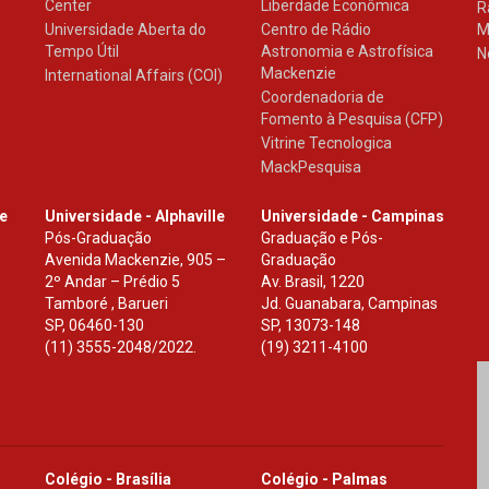
Center
Liberdade Econômica
R
Universidade Aberta do
Centro de Rádio
M
Tempo Útil
Astronomia e Astrofísica
N
Mackenzie
International Affairs (COI)
Coordenadoria de
Fomento à Pesquisa (CFP)
Vitrine Tecnologica
MackPesquisa
le
Universidade - Alphaville
Universidade - Campinas
Pós-Graduação
Graduação e Pós-
Avenida Mackenzie, 905 –
Graduação
2º Andar – Prédio 5
Av. Brasil, 1220
Tamboré , Barueri
Jd. Guanabara, Campinas
SP
,
06460-130
SP
,
13073-148
(11) 3555-2048/2022.
(19) 3211-4100
Colégio - Brasília
Colégio - Palmas