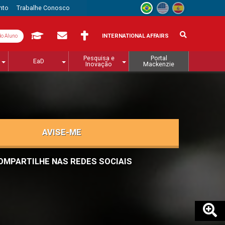
nto
Trabalhe Conosco
INTERNATIONAL AFFAIRS
do Aluno
Pesquisa e
Portal
EaD
Inovação
Mackenzie
AVISE-ME
OMPARTILHE NAS REDES SOCIAIS