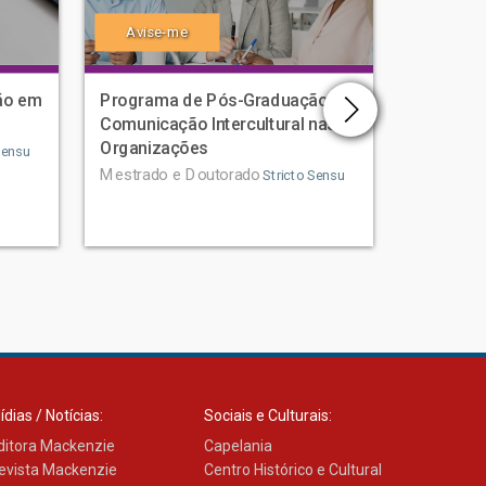
Avise-me
Avise
ão em
Programa de Pós-Graduação em
Program
Comunicação Intercultural nas
Ciências
Organizações
Humano
Sensu
Mestrado e Doutorado
Mestrado
Stricto Sensu
ídias / Notícias:
Sociais e Culturais:
ditora Mackenzie
Capelania
evista Mackenzie
Centro Histórico e Cultural