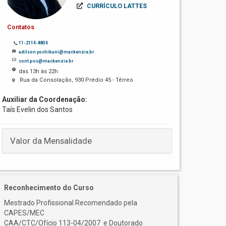
CURRÍCULO LATTES
Contatos
11-2114-8836
adilson.yoshikuni@mackenzie.br
cont.pos@mackenzie.br
das 13h às 22h
Rua da Consolação, 930 Prédio 45 - Térreo
Auxiliar da Coordenação:
Taís Evelin dos Santos
Valor da Mensalidade
Reconhecimento do Curso
Mestrado Profissional Recomendado pela
CAPES/MEC
CAA/CTC/Ofício 113-04/2007 e Doutorado