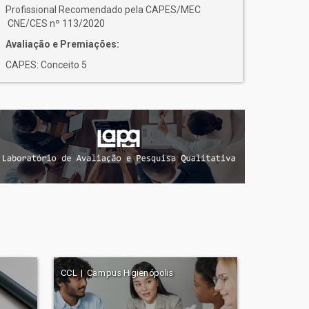
Profissional Recomendado pela CAPES/MEC
CNE/CES nº 113/2020
Avaliação e Premiações:
CAPES: Conceito 5
CCL | Campus Higienópolis
CCBS | Cam