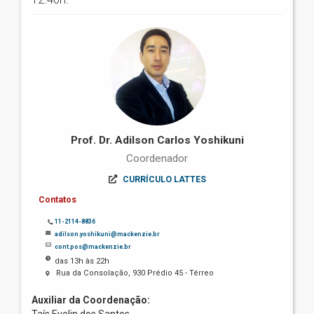
Prof. Dr. Adilson Carlos Yoshikuni
Coordenador
CURRÍCULO LATTES
Contatos
11-2114-8836
adilson.yoshikuni@mackenzie.br
cont.pos@mackenzie.br
das 13h às 22h
Rua da Consolação, 930 Prédio 45 - Térreo
Auxiliar da Coordenação: