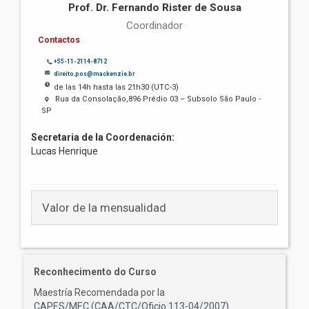
Prof. Dr. Fernando Rister de Sousa
Coordinador
Contactos
+55-11-2114-8712
direito.pos@mackenzie.br
de las 14h hasta las 21h30 (UTC-3)
Rua da Consolação,896 Prédio 03 – Subsolo São Paulo -
SP
Secretaria de la Coordenación:
Lucas Henrique
Valor de la mensualidad
Reconhecimento do Curso
Maestría Recomendada por la
CAPES/MEC (CAA/CTC/Oficio 113-04/2007)