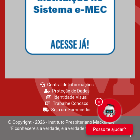
Central de Informações
Proteção de Dados
Identidade Visual
×
Trabalhe Conosco
Seja um Fornecedor
© Copyright - 2026 - Instituto Presbiteriano Mackenzie
"E conhecereis a verdade, e a verdade vos libertará." João 8:32
Posso te ajudar?