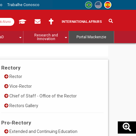
to
Trabalhe Conosco
INTERNATIONAL AFFAIRS
do Aluno
Research and
aD
Portal Mackenzie
Innovation
Rectory
Rector
Vice-Rector
Chief of Staff - Office of the Rector
Rectors Gallery
Pro-Rectory
Extended and Continuing Education