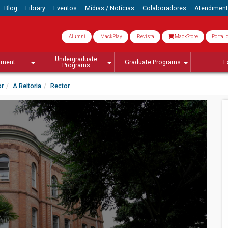
Blog
Library
Eventos
Mídias / Notícias
Colaboradores
Atendimen
Alumni
MackPlay
Revista
MackStore
Portal 
Undergraduate
lment
Graduate Programs
E
Programs
or
A Reitoria
Rector