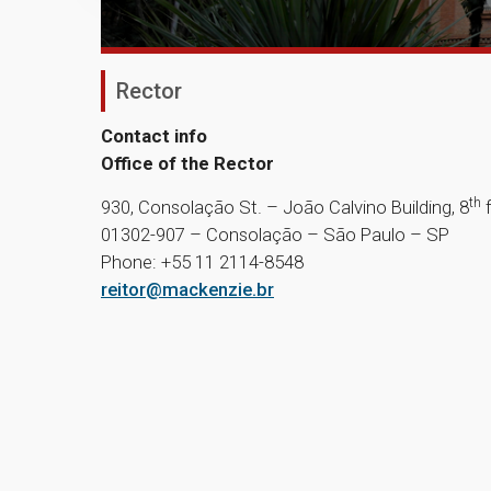
Rector
Contact info
Office of the Rector
th
930, Consolação St. – João Calvino Building, 8
f
01302-907 – Consolação – São Paulo – SP
Phone: +55 11 2114-8548
reitor@mackenzie.br