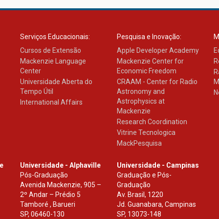
Serviços Educacionais:
Pesquisa e Inovação:
M
Cursos de Extensão
Apple Developer Academy
E
Mackenzie Language
Mackenzie Center for
R
Center
Economic Freedom
R
Universidade Aberta do
CRAAM - Center for Radio
M
Tempo Útil
Astronomy and
N
Astrophysics at
International Affairs
Mackenzie
Research Coordination
Vitrine Tecnologica
MackPesquisa
le
Universidade - Alphaville
Universidade - Campinas
Pós-Graduação
Graduação e Pós-
Avenida Mackenzie, 905 –
Graduação
2º Andar – Prédio 5
Av. Brasil, 1220
Tamboré , Barueri
Jd. Guanabara, Campinas
SP
,
06460-130
SP
,
13073-148