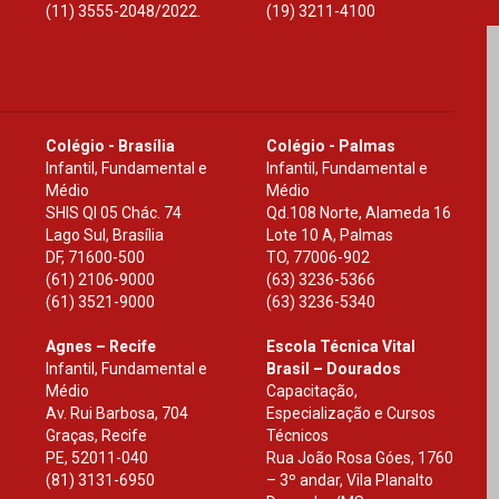
(11) 3555-2048/2022.
(19) 3211-4100
Colégio - Brasília
Colégio - Palmas
Infantil, Fundamental e
Infantil, Fundamental e
Médio
Médio
SHIS Ql 05 Chác. 74
Qd.108 Norte, Alameda 16
Lago Sul, Brasília
Lote 10 A, Palmas
DF
,
71600-500
TO
,
77006-902
(61) 2106-9000
(63) 3236-5366
(61) 3521-9000
(63) 3236-5340
Agnes – Recife
Escola Técnica Vital
Infantil, Fundamental e
Brasil – Dourados
Médio
Capacitação,
Av. Rui Barbosa, 704
Especialização e Cursos
Graças, Recife
Técnicos
PE
,
52011-040
Rua João Rosa Góes, 1760
(81) 3131-6950
– 3º andar, Vila Planalto