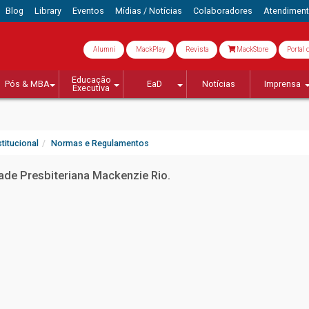
Blog
Library
Eventos
Mídias / Notícias
Colaboradores
Atendimen
Alumni
MackPlay
Revista
MackStore
Portal 
Educação
Pós & MBA
EaD
Notícias
Imprensa
Executiva
stitucional
Normas e Regulamentos
de Presbiteriana Mackenzie Rio.