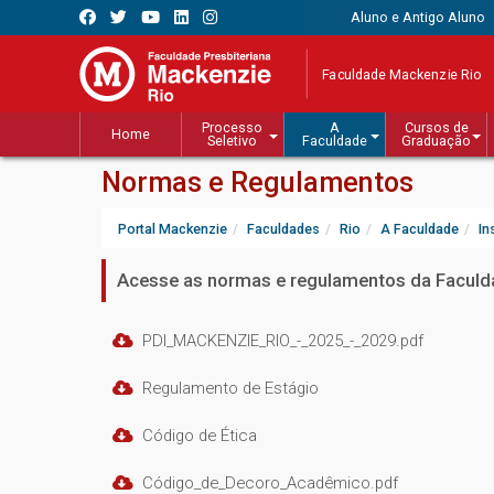
Aluno e Antigo Aluno
Faculdade Mackenzie Rio
Processo
A
Cursos de
Home
Seletivo
Faculdade
Graduação
Normas e Regulamentos
Portal Mackenzie
Faculdades
Rio
A Faculdade
In
Acesse as normas e regulamentos da Faculda
PDI_MACKENZIE_RIO_-_2025_-_2029.pdf
Regulamento de Estágio
Código de Ética
Código_de_Decoro_Acadêmico.pdf