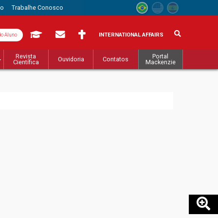
to
Trabalhe Conosco
INTERNATIONAL AFFAIRS
do Aluno
Revista
Portal
Ouvidoria
Contatos
Científica
Mackenzie