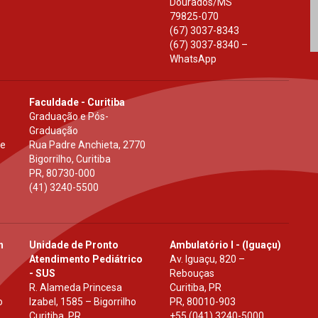
Dourados
/
MS
79825-070
(67) 3037-8343
(67) 3037-8340 –
WhatsApp
Faculdade - Curitiba
Graduação e Pós-
Graduação
 e
Rua Padre Anchieta, 2770
Bigorrilho, Curitiba
PR
,
80730-000
(41) 3240-5500
h
Unidade de Pronto
Ambulatório I - (Iguaçu)
Atendimento Pediátrico
Av. Iguaçu, 820 –
- SUS
Rebouças
R. Alameda Princesa
Curitiba, PR
o
Izabel, 1585 – Bigorrilho
PR
,
80010-903
Curitiba, PR
+55 (041) 3240-5000