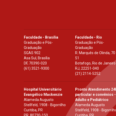
Faculdade - Brasília
Faculdade - Rio
Graduação e Pós-
Graduação e Pós-
Graduação
Graduação
SGAS 902
R. Marquês de Olinda, 70
Asa Sul, Brasília
51
DF
,
70390-020
Botafogo, Rio de Janeiro
(61) 3521-9300
RJ
,
22251-040
(21) 2114-5252
Hospital Universitário
Pronto Atendimento 24
Evangélico Mackenzie
particular e convênios -
Alameda Augusto
Adulto e Pediátrico
Stellfeld, 1908 - Bigorrilho
Alameda Augusto
Curitiba, PR
Stellfeld, 1908 - Bigorrilh
PR
,
80730-150
Curitiba, PR