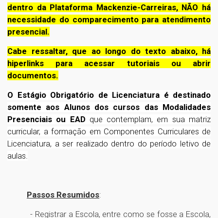
dentro da Plataforma Mackenzie-Carreiras, NÃO há
necessidade do comparecimento para atendimento
presencial.
Cabe ressaltar, que ao longo do texto abaixo, há
hiperlinks para acessar tutoriais ou abrir
documentos.
O Estágio Obrigatório de Licenciatura é destinado
somente aos Alunos dos cursos das Modalidades
Presenciais ou EAD
que contemplam, em sua matriz
curricular, a formação em Componentes Curriculares de
Licenciatura, a ser realizado dentro do período letivo de
aulas.
Passos Resumidos
:
- Registrar a Escola, entre como se fosse a Escola,