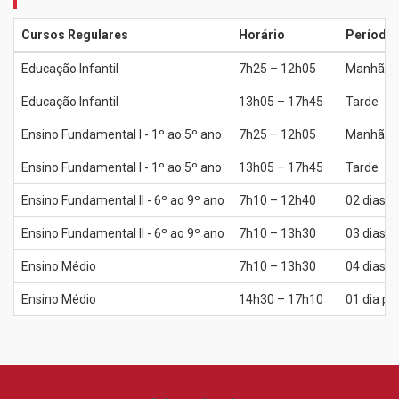
Cursos Regulares
Horário
Período
Educação Infantil
7h25 – 12h05
Manhã
Educação Infantil
13h05 – 17h45
Tarde
Ensino Fundamental I - 1º ao 5º ano
7h25 – 12h05
Manhã
Ensino Fundamental I - 1º ao 5º ano
13h05 – 17h45
Tarde
Ensino Fundamental II - 6º ao 9º ano
7h10 – 12h40
02 dias 
Ensino Fundamental II - 6º ao 9º ano
7h10 – 13h30
03 dias 
Ensino Médio
7h10 – 13h30
04 dias 
Ensino Médio
14h30 – 17h10
01 dia p