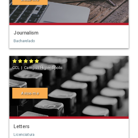
Journalism
Bacharelado
CCL | Campus Higienópolis
Avise-me
Letters
Licenciatura