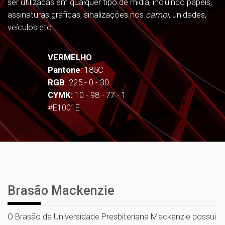
ser utilizadas em qualquer tipo de mídia, incluindo papéis,
assinaturas gráficas, sinalizações nos
campi
, unidades,
veículos etc.
VERMELHO
Pantone
: 185C
RGB
: 225 - 0 - 30
CYMK:
10 - 98 - 77 - 1
#E1001E
Brasão Mackenzie
O Brasão da Universidade Presbiteriana Mackenzie possui